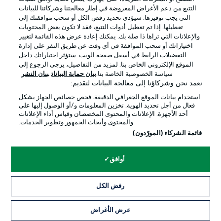
التتبع من دعم الأغراض المعروضة في إطار معالجتنا وشركائنا للبيانات
التي يجب توفيرها. سيؤدي تحديد رفض الكل أو سحب موافقتك إلى
تعطيلها. إذا تم تعطيل أدوات التتبع، فقد لا تكون بعض المحتويات
والإعلانات التي تراها ذا صلة بك. يمكنك إعادة عرض هذه القائمة لتغيير
Official Partners
اختياراتك أو سحب الموافقة في أي وقت عن طريق النقر على إدارة
التفضيلات الرابط في أسفل صفحة الويب. ستؤثر اختياراتك داخل
الموقع الإلكتروني الخاص بنا. لمزيد من التفاصيل، يرجى الرجوع إلى
سياسة الخصوصية الخاصة بنا.
بيان حماية البيانات
بيان النشر
نعمد نحن وشركاؤنا إلى معالجة البيانات لتقديم:
استخدام بيانات الموقع الجغرافي الدقيقة. فحص خصائص الجهاز بشكل
فعال من أجل تحديد الهوية. تخزين المعلومات و/أو الوصول إليها على
أحد الأجهزة. الإعلانات والمحتوى المخصصان وقياس أداء الإعلانات
والمحتوى وأبحاث الجمهور وتطوير الخدمات.
قائمة الشركاء (المورّدون)
الإعلانات
الإخطارات القانونية
أوافق
إدارة التفضيلات
بيان الخصوصية
رفض الكل
شروط الاستخدام
القنوات الناقلة
الوظائف
جهة النشر
عرض الأغراض
التذاكر
تواصل معنا
اللاعبون