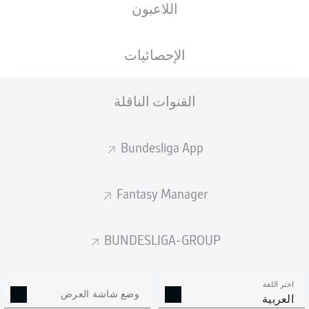
اللاعبون
VELTINS-Arena
الإحصائيات
القنوات الناقلة
إعلان
Bundesliga App
لم يتوفر محتوى بعد لاختيارك.
Fantasy Manager
BUNDESLIGA-GROUP
اختر اللغة
وضع شاشة العرض
العربية