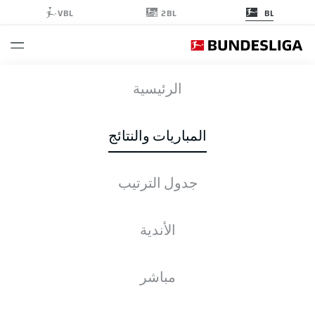
2BL
VBL
BL
RBL
-
SGE
الرئيسية
المباريات والنتائج
جدول الترتيب
التغطية المباشرة
الأخبار
التشكيلات
الإحصائيات
جدول الترتيب
الأندية
مباشر