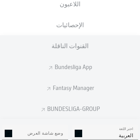
اللاعبون
الأهداف المتوقعة
الإحصائيات
القنوات الناقلة
Bundesliga App
Fantasy Manager
Goals
BUNDESLIGA-GROUP
التمريرات المكتملة
اختر اللغة
0
0
وضع شاشة العرض
العربية
الدقة
0 %
0 %