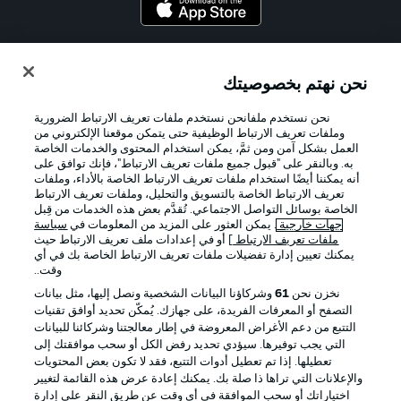
Official Partners
نحن نهتم بخصوصيتك
نحن نستخدم ملفانحن نستخدم ملفات تعريف الارتباط الضرورية
وملفات تعريف الارتباط الوظيفية حتى يتمكن موقعنا الإلكتروني من
العمل بشكل آمن ومن ثمَّ، يمكن استخدام المحتوى والخدمات الخاصة
به. وبالنقر على "قبول جميع ملفات تعريف الارتباط"، فإنك توافق على
أنه يمكننا أيضًا استخدام ملفات تعريف الارتباط الخاصة بالأداء، وملفات
تعريف الارتباط الخاصة بالتسويق والتحليل، وملفات تعريف الارتباط
الخاصة بوسائل التواصل الاجتماعي. تُقدَّم بعض هذه الخدمات من قِبل
جهات خارجية
. يمكن العثور على المزيد من المعلومات في
سياسة
ملفات تعريف الارتباط
] أو في إعدادات ملف تعريف الارتباط حيث
يمكنك تعيين إدارة تفضيلات ملفات تعريف الارتباط الخاصة بك في أي
الإعلانات
الإخطارات القانونية
وقت..
إدارة التفضيلات
بيان الخصوصية
نخزن نحن
61
وشركاؤنا البيانات الشخصية ونصل إليها، مثل بيانات
التصفح أو المعرفات الفريدة، على جهازك. يُمكّن تحديد أوافق تقنيات
شروط الاستخدام
القنوات الناقلة
التتبع من دعم الأغراض المعروضة في إطار معالجتنا وشركائنا للبيانات
الوظائف
جهة النشر
التي يجب توفيرها. سيؤدي تحديد رفض الكل أو سحب موافقتك إلى
تعطيلها. إذا تم تعطيل أدوات التتبع، فقد لا تكون بعض المحتويات
تواصل معنا
اللاعبون
والإعلانات التي تراها ذا صلة بك. يمكنك إعادة عرض هذه القائمة لتغيير
اختياراتك أو سحب الموافقة في أي وقت عن طريق النقر على إدارة