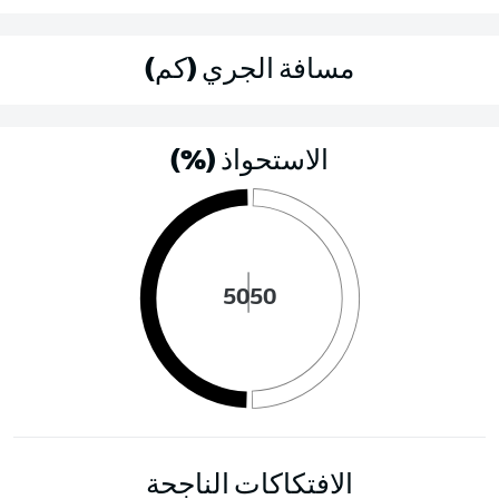
مسافة الجري (كم)
الاستحواذ (%)
50
50
الافتكاكات الناجحة