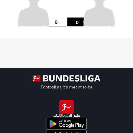
0
0
Football as it's meant to be
تطبيق الدوري الألماني