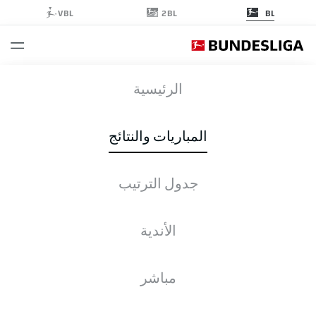
2BL
VBL
BL
S04
-
ELV
الرئيسية
المباريات والنتائج
جدول الترتيب
التغطية المباشرة
الأخبار
التشكيلات
الإحصائيات
جدول الترتيب
الأندية
مباشر
التحقق مرة أخرى