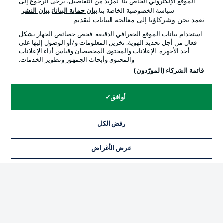
الموقع الإلكتروني الخاص بنا. لمزيد من التفاصيل، يرجى الرجوع إلى
Official Partners
سياسة الخصوصية الخاصة بنا.
بيان حماية البيانات
بيان النشر
نعمد نحن وشركاؤنا إلى معالجة البيانات لتقديم:
استخدام بيانات الموقع الجغرافي الدقيقة. فحص خصائص الجهاز بشكل
فعال من أجل تحديد الهوية. تخزين المعلومات و/أو الوصول إليها على
أحد الأجهزة. الإعلانات والمحتوى المخصصان وقياس أداء الإعلانات
والمحتوى وأبحاث الجمهور وتطوير الخدمات.
قائمة الشركاء (المورّدون)
أوافق
الإعلانات
الإخطارات القانونية
رفض الكل
إدارة التفضيلات
بيان الخصوصية
عرض الأغراض
التذاكر
شروط الاستخدام
القنوات الناقلة
الوظائف
جهة النشر
تواصل معنا
اللاعبون