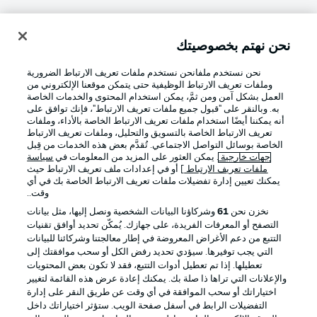
نحن نهتم بخصوصيتك
تسجيل الدخول
نحن نستخدم ملفانحن نستخدم ملفات تعريف الارتباط الضرورية
وملفات تعريف الارتباط الوظيفية حتى يتمكن موقعنا الإلكتروني من
العمل بشكل آمن ومن ثمَّ، يمكن استخدام المحتوى والخدمات الخاصة
به. وبالنقر على "قبول جميع ملفات تعريف الارتباط"، فإنك توافق على
أنه يمكننا أيضًا استخدام ملفات تعريف الارتباط الخاصة بالأداء، وملفات
تعريف الارتباط الخاصة بالتسويق والتحليل، وملفات تعريف الارتباط
الخاصة بوسائل التواصل الاجتماعي. تُقدَّم بعض هذه الخدمات من قِبل
جهات خارجية
. يمكن العثور على المزيد من المعلومات في
سياسة
ملفات تعريف الارتباط
] أو في إعدادات ملف تعريف الارتباط حيث
Football as it's meant to be
يمكنك تعيين إدارة تفضيلات ملفات تعريف الارتباط الخاصة بك في أي
وقت..
نخزن نحن
61
وشركاؤنا البيانات الشخصية ونصل إليها، مثل بيانات
التصفح أو المعرفات الفريدة، على جهازك. يُمكّن تحديد أوافق تقنيات
التتبع من دعم الأغراض المعروضة في إطار معالجتنا وشركائنا للبيانات
تطبيق الدوري الألماني
التي يجب توفيرها. سيؤدي تحديد رفض الكل أو سحب موافقتك إلى
تعطيلها. إذا تم تعطيل أدوات التتبع، فقد لا تكون بعض المحتويات
والإعلانات التي تراها ذا صلة بك. يمكنك إعادة عرض هذه القائمة لتغيير
اختياراتك أو سحب الموافقة في أي وقت عن طريق النقر على إدارة
التفضيلات الرابط في أسفل صفحة الويب. ستؤثر اختياراتك داخل