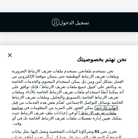
تسجيل الدخول
نحن نهتم بخصوصيتك
نحن نستخدم ملفانحن نستخدم ملفات تعريف الارتباط الضرورية
وملفات تعريف الارتباط الوظيفية حتى يتمكن موقعنا الإلكتروني من
العمل بشكل آمن ومن ثمَّ، يمكن استخدام المحتوى والخدمات الخاصة
به. وبالنقر على "قبول جميع ملفات تعريف الارتباط"، فإنك توافق على
أنه يمكننا أيضًا استخدام ملفات تعريف الارتباط الخاصة بالأداء، وملفات
تعريف الارتباط الخاصة بالتسويق والتحليل، وملفات تعريف الارتباط
Football as it's meant to be
الخاصة بوسائل التواصل الاجتماعي. تُقدَّم بعض هذه الخدمات من قِبل
جهات خارجية
. يمكن العثور على المزيد من المعلومات في
سياسة
ملفات تعريف الارتباط
] أو في إعدادات ملف تعريف الارتباط حيث
يمكنك تعيين إدارة تفضيلات ملفات تعريف الارتباط الخاصة بك في أي
وقت..
تطبيق الدوري الألماني
نخزن نحن
61
وشركاؤنا البيانات الشخصية ونصل إليها، مثل بيانات
التصفح أو المعرفات الفريدة، على جهازك. يُمكّن تحديد أوافق تقنيات