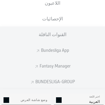
اللاعبون
SIGNAL IDUNA PARK
الإحصائيات
القنوات الناقلة
إعلان
Bundesliga App
لم يتوفر محتوى بعد لاختيارك.
Fantasy Manager
BUNDESLIGA-GROUP
اختر اللغة
وضع شاشة العرض
العربية