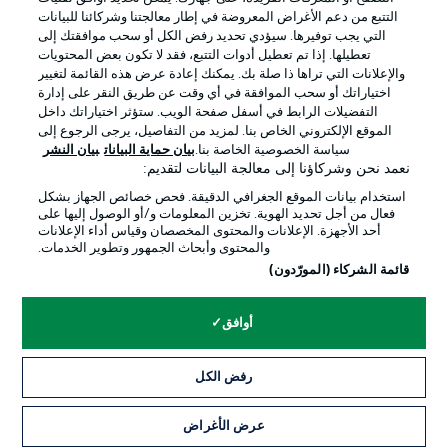
التتبع من دعم الأغراض المعروضة في إطار معالجتنا وشركائنا للبيانات
التي يجب توفيرها. سيؤدي تحديد رفض الكل أو سحب موافقتك إلى
تعطيلها. إذا تم تعطيل أدوات التتبع، فقد لا تكون بعض المحتويات
والإعلانات التي تراها ذا صلة بك. يمكنك إعادة عرض هذه القائمة لتغيير
Official Partners
اختياراتك أو سحب الموافقة في أي وقت عن طريق النقر على إدارة
التفضيلات الرابط في أسفل صفحة الويب. ستؤثر اختياراتك داخل
الموقع الإلكتروني الخاص بنا. لمزيد من التفاصيل، يرجى الرجوع إلى
سياسة الخصوصية الخاصة بنا.
بيان حماية البيانات
بيان النشر
نعمد نحن وشركاؤنا إلى معالجة البيانات لتقديم:
استخدام بيانات الموقع الجغرافي الدقيقة. فحص خصائص الجهاز بشكل
فعال من أجل تحديد الهوية. تخزين المعلومات و/أو الوصول إليها على
أحد الأجهزة. الإعلانات والمحتوى المخصصان وقياس أداء الإعلانات
والمحتوى وأبحاث الجمهور وتطوير الخدمات.
قائمة الشركاء (المورّدون)
الإعلانات
الإخطارات القانونية
أوافق
إدارة التفضيلات
بيان الخصوصية
رفض الكل
شروط الاستخدام
القنوات الناقلة
الوظائف
جهة النشر
عرض الأغراض
التذاكر
تواصل معنا
اللاعبون