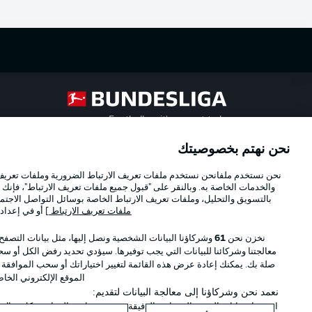
Football as it's meant to be
نحن نهتم بخصوصيتك
Official Partners
نحن نستخدم ملفانحن نستخدم ملفات تعريف الارتباط الضرورية وملفات تعريف ا
والخدمات الخاصة به. وبالنقر على "قبول جميع ملفات تعريف الارتباط"، فإنك ت
بالتسويق والتحليل، وملفات تعريف الارتباط الخاصة بوسائل التواصل الاجتما
ملفات تعريف الارتباط
] أو في إعداد
نخزن نحن
61
وشركاؤنا البيانات الشخصية ونصل إليها، مثل بيانات التصفح
معالجتنا وشركائنا للبيانات التي يجب توفيرها. سيؤدي تحديد رفض الكل أو سحب
صلة بك. يمكنك إعادة عرض هذه القائمة لتغيير اختياراتك أو سحب الموافقة
الموقع الإلكتروني الخا
نعمد نحن وشركاؤنا إلى معالجة البيانات لتقديم:
استخدام بيانات الموقع الجغرافي الدقيقة. فحص خصائص الجهاز بشكل فعال من