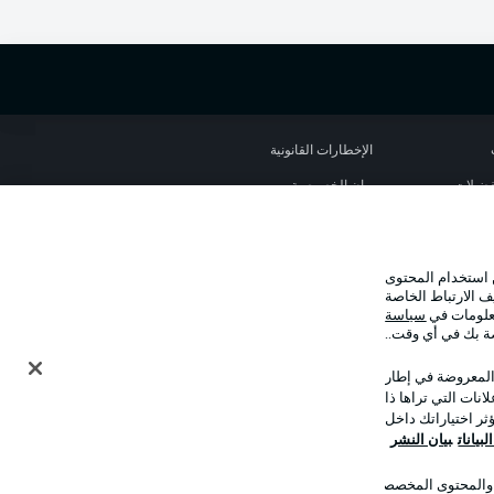
الإخطارات القانونية
تفضيلات
بيان الخصوصية
استخدام
القنوات الناقلة
جهة النشر
 استخدام المحتوى
نا
اللاعبون
ف الارتباط الخاصة
معلومات في
سياسة
صة بك في أي وقت..
 المعروضة في إطار
نات التي تراها ذا
ر اختياراتك داخل
بيانات
بيان النشر
ت والمحتوى المخصصان
وضع شاشة العرض