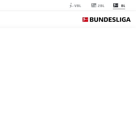
2BL
VBL
BL
 FRANKFURT
الجولة 20
التغ