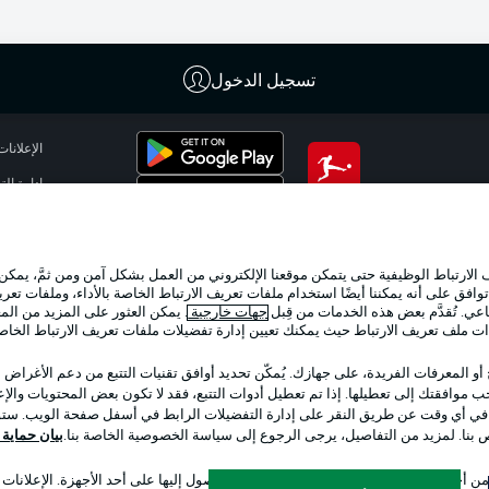
تسجيل الدخول
الإعلانات
إدارة ال
تطبيق الدوري الألماني
شروط ال
الوظائف
لارتباط الوظيفية حتى يتمكن موقعنا الإلكتروني من العمل بشكل آمن ومن ثمَّ، يمكن
تواصل مع
وافق على أنه يمكننا أيضًا استخدام ملفات تعريف الارتباط الخاصة بالأداء، وملفات تعري
عي. تُقدَّم بعض هذه الخدمات من قِبل
جهات خارجية
. يمكن العثور على المزيد من ال
ات ملف تعريف الارتباط حيث يمكنك تعيين إدارة تفضيلات ملفات تعريف الارتباط الخا
 أو المعرفات الفريدة، على جهازك. يُمكّن تحديد أوافق تقنيات التتبع من دعم الأغراض
 موافقتك إلى تعطيلها. إذا تم تعطيل أدوات التتبع، فقد لا تكون بعض المحتويات والإعلا
 في أي وقت عن طريق النقر على إدارة التفضيلات الرابط في أسفل صفحة الويب. ستؤث
ص بنا. لمزيد من التفاصيل، يرجى الرجوع إلى سياسة الخصوصية الخاصة بنا.
بيان حماية ال
اختر اللغة
 أجل تحديد الهوية. تخزين المعلومات و/أو الوصول إليها على أحد الأجهزة. الإعلانا