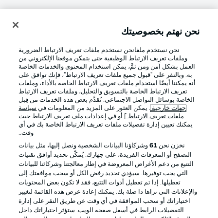
نحن نهتم بخصوصيتك
تسجيل الدخول
نحن نستخدم ملفانحن نستخدم ملفات تعريف الارتباط الضرورية
وملفات تعريف الارتباط الوظيفية حتى يتمكن موقعنا الإلكتروني من
العمل بشكل آمن ومن ثمَّ، يمكن استخدام المحتوى والخدمات الخاصة
به. وبالنقر على "قبول جميع ملفات تعريف الارتباط"، فإنك توافق على
أنه يمكننا أيضًا استخدام ملفات تعريف الارتباط الخاصة بالأداء، وملفات
تعريف الارتباط الخاصة بالتسويق والتحليل، وملفات تعريف الارتباط
الخاصة بوسائل التواصل الاجتماعي. تُقدَّم بعض هذه الخدمات من قِبل
جهات خارجية
. يمكن العثور على المزيد من المعلومات في
سياسة
ملفات تعريف الارتباط
] أو في إعدادات ملف تعريف الارتباط حيث
Football as it's meant to be
يمكنك تعيين إدارة تفضيلات ملفات تعريف الارتباط الخاصة بك في أي
وقت..
نخزن نحن
61
وشركاؤنا البيانات الشخصية ونصل إليها، مثل بيانات
التصفح أو المعرفات الفريدة، على جهازك. يُمكّن تحديد أوافق تقنيات
التتبع من دعم الأغراض المعروضة في إطار معالجتنا وشركائنا للبيانات
تطبيق الدوري الألماني
التي يجب توفيرها. سيؤدي تحديد رفض الكل أو سحب موافقتك إلى
تعطيلها. إذا تم تعطيل أدوات التتبع، فقد لا تكون بعض المحتويات
والإعلانات التي تراها ذا صلة بك. يمكنك إعادة عرض هذه القائمة لتغيير
اختياراتك أو سحب الموافقة في أي وقت عن طريق النقر على إدارة
التفضيلات الرابط في أسفل صفحة الويب. ستؤثر اختياراتك داخل