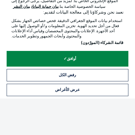
الموقع الإلكتروني الخاص بنا. لمزيد من التفاصيل، يرجى الرجوع إلى
Official Partners
سياسة الخصوصية الخاصة بنا.
بيان حماية البيانات
بيان النشر
نعمد نحن وشركاؤنا إلى معالجة البيانات لتقديم:
استخدام بيانات الموقع الجغرافي الدقيقة. فحص خصائص الجهاز بشكل
فعال من أجل تحديد الهوية. تخزين المعلومات و/أو الوصول إليها على
أحد الأجهزة. الإعلانات والمحتوى المخصصان وقياس أداء الإعلانات
والمحتوى وأبحاث الجمهور وتطوير الخدمات.
قائمة الشركاء (المورّدون)
أوافق
الإعلانات
الإخطارات القانونية
رفض الكل
إدارة التفضيلات
بيان الخصوصية
عرض الأغراض
التذاكر
شروط الاستخدام
القنوات الناقلة
الوظائف
جهة النشر
تواصل معنا
اللاعبون