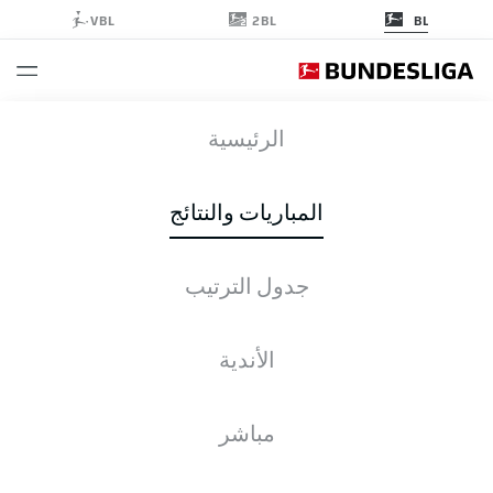
2BL
VBL
BL
FCA
-
B04
الرئيسية
المباريات والنتائج
جدول الترتيب
التغطية المباشرة
الأخبار
التشكيلات
الإحصائيات
جدول الترتيب
الأندية
مباشر
التحقق مرة أخرى