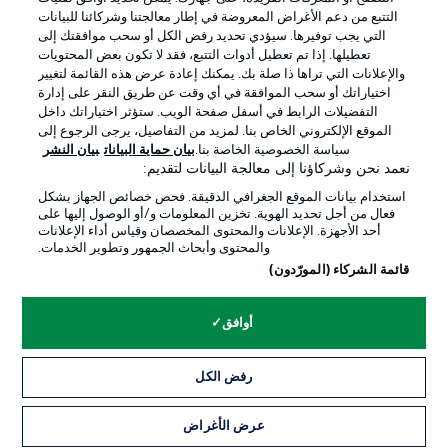
التتبع من دعم الأغراض المعروضة في إطار معالجتنا وشركائنا للبيانات
التي يجب توفيرها. سيؤدي تحديد رفض الكل أو سحب موافقتك إلى
تعطيلها. إذا تم تعطيل أدوات التتبع، فقد لا تكون بعض المحتويات
والإعلانات التي تراها ذا صلة بك. يمكنك إعادة عرض هذه القائمة لتغيير
Official Partners
اختياراتك أو سحب الموافقة في أي وقت عن طريق النقر على إدارة
التفضيلات الرابط في أسفل صفحة الويب. ستؤثر اختياراتك داخل
الموقع الإلكتروني الخاص بنا. لمزيد من التفاصيل، يرجى الرجوع إلى
سياسة الخصوصية الخاصة بنا.
بيان حماية البيانات
بيان النشر
نعمد نحن وشركاؤنا إلى معالجة البيانات لتقديم:
استخدام بيانات الموقع الجغرافي الدقيقة. فحص خصائص الجهاز بشكل
فعال من أجل تحديد الهوية. تخزين المعلومات و/أو الوصول إليها على
أحد الأجهزة. الإعلانات والمحتوى المخصصان وقياس أداء الإعلانات
والمحتوى وأبحاث الجمهور وتطوير الخدمات.
قائمة الشركاء (المورّدون)
الإعلانات
الإخطارات القانونية
أوافق
إدارة التفضيلات
بيان الخصوصية
رفض الكل
شروط الاستخدام
القنوات الناقلة
الوظائف
جهة النشر
عرض الأغراض
التذاكر
تواصل معنا
اللاعبون