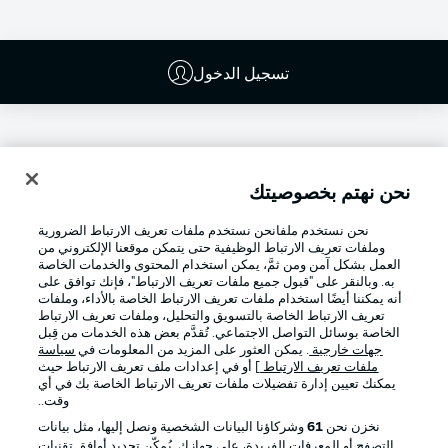
تسجيل الدخول
نحن نهتم بخصوصيتك
نحن نستخدم ملفانحن نستخدم ملفات تعريف الارتباط الضرورية
وملفات تعريف الارتباط الوظيفية حتى يتمكن موقعنا الإلكتروني من
العمل بشكل آمن ومن ثمَّ، يمكن استخدام المحتوى والخدمات الخاصة
به. وبالنقر على "قبول جميع ملفات تعريف الارتباط"، فإنك توافق على
أنه يمكننا أيضًا استخدام ملفات تعريف الارتباط الخاصة بالأداء، وملفات
تعريف الارتباط الخاصة بالتسويق والتحليل، وملفات تعريف الارتباط
Football as it's meant to be
الخاصة بوسائل التواصل الاجتماعي. تُقدَّم بعض هذه الخدمات من قِبل
جهات خارجية
. يمكن العثور على المزيد من المعلومات في
سياسة
ملفات تعريف الارتباط
] أو في إعدادات ملف تعريف الارتباط حيث
يمكنك تعيين إدارة تفضيلات ملفات تعريف الارتباط الخاصة بك في أي
وقت..
تطبيق الدوري الألماني
نخزن نحن
61
وشركاؤنا البيانات الشخصية ونصل إليها، مثل بيانات
التصفح أو المعرفات الفريدة، على جهازك. يُمكّن تحديد أوافق تقنيات