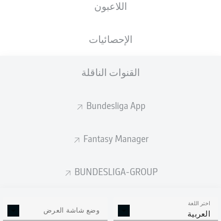
اللاعبون
Home Deluxe Arena
الإحصائيات
القنوات الناقلة
إعلان
Bundesliga App
لم يتوفر محتوى بعد لاختيارك.
Fantasy Manager
BUNDESLIGA-GROUP
اختر اللغة
وضع شاشة العرض
العربية