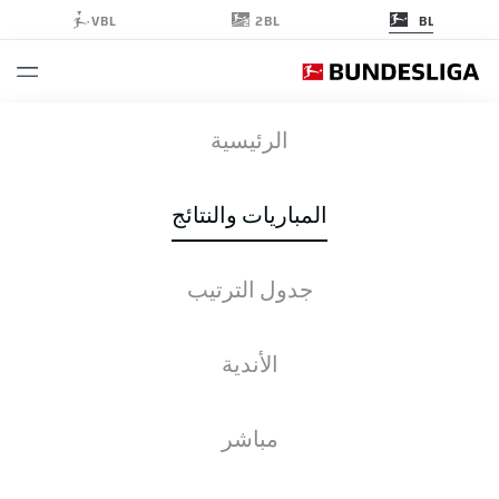
2BL
VBL
BL
ELV
-
SVW
الرئيسية
المباريات والنتائج
جدول الترتيب
التغطية المباشرة
الأخبار
التشكيلات
الإحصائيات
جدول الترتيب
الأندية
مباشر
التحقق مرة أخرى