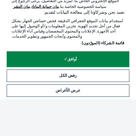
الموقع الإلكتروني الخاص بنا. لمزيد من التفاصيل، يرجى الرجوع إلى
Official Partners
سياسة الخصوصية الخاصة بنا.
بيان حماية البيانات
بيان النشر
نعمد نحن وشركاؤنا إلى معالجة البيانات لتقديم:
استخدام بيانات الموقع الجغرافي الدقيقة. فحص خصائص الجهاز بشكل
فعال من أجل تحديد الهوية. تخزين المعلومات و/أو الوصول إليها على
أحد الأجهزة. الإعلانات والمحتوى المخصصان وقياس أداء الإعلانات
والمحتوى وأبحاث الجمهور وتطوير الخدمات.
قائمة الشركاء (المورّدون)
أوافق
الإعلانات
الإخطارات القانونية
رفض الكل
إدارة التفضيلات
بيان الخصوصية
عرض الأغراض
التذاكر
شروط الاستخدام
القنوات الناقلة
الوظائف
جهة النشر
تواصل معنا
اللاعبون