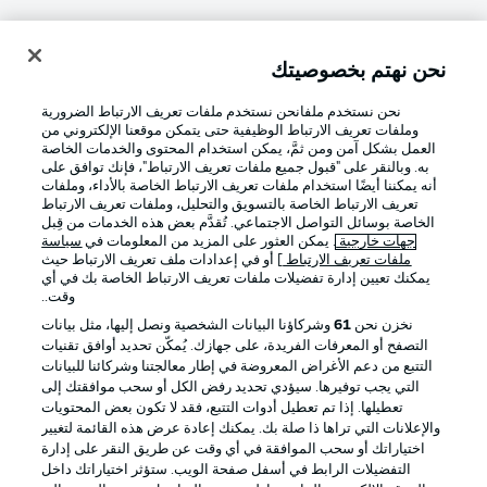
نحن نهتم بخصوصيتك
تسجيل الدخول
نحن نستخدم ملفانحن نستخدم ملفات تعريف الارتباط الضرورية
وملفات تعريف الارتباط الوظيفية حتى يتمكن موقعنا الإلكتروني من
العمل بشكل آمن ومن ثمَّ، يمكن استخدام المحتوى والخدمات الخاصة
به. وبالنقر على "قبول جميع ملفات تعريف الارتباط"، فإنك توافق على
أنه يمكننا أيضًا استخدام ملفات تعريف الارتباط الخاصة بالأداء، وملفات
تعريف الارتباط الخاصة بالتسويق والتحليل، وملفات تعريف الارتباط
الخاصة بوسائل التواصل الاجتماعي. تُقدَّم بعض هذه الخدمات من قِبل
جهات خارجية
. يمكن العثور على المزيد من المعلومات في
سياسة
ملفات تعريف الارتباط
] أو في إعدادات ملف تعريف الارتباط حيث
Football as it's meant to be
يمكنك تعيين إدارة تفضيلات ملفات تعريف الارتباط الخاصة بك في أي
وقت..
نخزن نحن
61
وشركاؤنا البيانات الشخصية ونصل إليها، مثل بيانات
التصفح أو المعرفات الفريدة، على جهازك. يُمكّن تحديد أوافق تقنيات
التتبع من دعم الأغراض المعروضة في إطار معالجتنا وشركائنا للبيانات
تطبيق الدوري الألماني
التي يجب توفيرها. سيؤدي تحديد رفض الكل أو سحب موافقتك إلى
تعطيلها. إذا تم تعطيل أدوات التتبع، فقد لا تكون بعض المحتويات
والإعلانات التي تراها ذا صلة بك. يمكنك إعادة عرض هذه القائمة لتغيير
اختياراتك أو سحب الموافقة في أي وقت عن طريق النقر على إدارة
التفضيلات الرابط في أسفل صفحة الويب. ستؤثر اختياراتك داخل