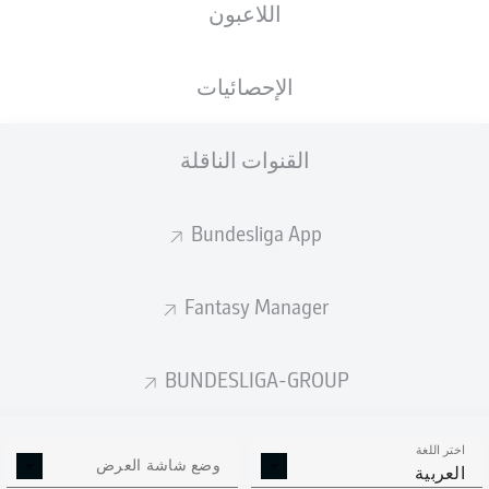
اللاعبون
الأهداف المتوقعة
الإحصائيات
القنوات الناقلة
Bundesliga App
Fantasy Manager
Goals
BUNDESLIGA-GROUP
التمريرات المكتملة
اختر اللغة
0
0
وضع شاشة العرض
العربية
الدقة
0 %
0 %