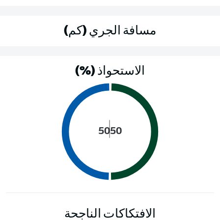
مسافة الجري (كم)
الاستحواذ (%)
50
50
الافتكاكات الناجحة