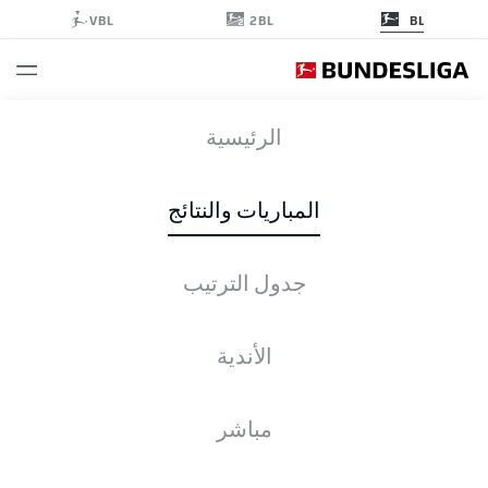
2BL
VBL
BL
FCA
-
HSV
الرئيسية
المباريات والنتائج
جدول الترتيب
التغطية المباشرة
الأخبار
التشكيلات
الإحصائيات
جدول الترتيب
الأندية
مباشر