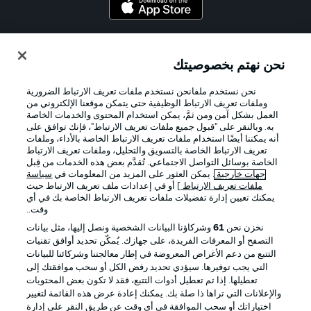
Official Partners
نحن نهتم بخصوصيتك
نحن نستخدم ملفانحن نستخدم ملفات تعريف الارتباط الضرورية
وملفات تعريف الارتباط الوظيفية حتى يتمكن موقعنا الإلكتروني من
العمل بشكل آمن ومن ثمَّ، يمكن استخدام المحتوى والخدمات الخاصة
به. وبالنقر على "قبول جميع ملفات تعريف الارتباط"، فإنك توافق على
أنه يمكننا أيضًا استخدام ملفات تعريف الارتباط الخاصة بالأداء، وملفات
تعريف الارتباط الخاصة بالتسويق والتحليل، وملفات تعريف الارتباط
الخاصة بوسائل التواصل الاجتماعي. تُقدَّم بعض هذه الخدمات من قِبل
جهات خارجية
. يمكن العثور على المزيد من المعلومات في
سياسة
ملفات تعريف الارتباط
] أو في إعدادات ملف تعريف الارتباط حيث
يمكنك تعيين إدارة تفضيلات ملفات تعريف الارتباط الخاصة بك في أي
الإعلانات
الإخطارات القانونية
وقت..
إدارة التفضيلات
بيان الخصوصية
نخزن نحن
61
وشركاؤنا البيانات الشخصية ونصل إليها، مثل بيانات
التصفح أو المعرفات الفريدة، على جهازك. يُمكّن تحديد أوافق تقنيات
شروط الاستخدام
القنوات الناقلة
التتبع من دعم الأغراض المعروضة في إطار معالجتنا وشركائنا للبيانات
الوظائف
جهة النشر
التي يجب توفيرها. سيؤدي تحديد رفض الكل أو سحب موافقتك إلى
تعطيلها. إذا تم تعطيل أدوات التتبع، فقد لا تكون بعض المحتويات
تواصل معنا
اللاعبون
والإعلانات التي تراها ذا صلة بك. يمكنك إعادة عرض هذه القائمة لتغيير
اختياراتك أو سحب الموافقة في أي وقت عن طريق النقر على إدارة