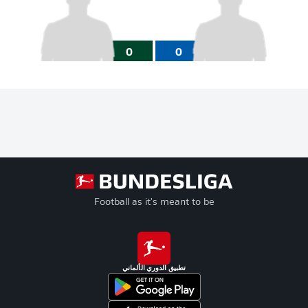
0
0
Football as it's meant to be
تطبيق الدوري الألماني