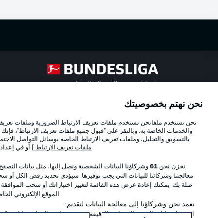
Football as it's meant to be
نحن نهتم بخصوصيتك
Official Partners
نحن نستخدم ملفانحن نستخدم ملفات تعريف الارتباط الضرورية وملفات تعريف ا
والخدمات الخاصة به. وبالنقر على "قبول جميع ملفات تعريف الارتباط"، فإنك ت
بالتسويق والتحليل، وملفات تعريف الارتباط الخاصة بوسائل التواصل الاجتما
ملفات تعريف الارتباط
] أو في إعداد
نخزن نحن
61
وشركاؤنا البيانات الشخصية ونصل إليها، مثل بيانات التصفح
معالجتنا وشركائنا للبيانات التي يجب توفيرها. سيؤدي تحديد رفض الكل أو سحب
صلة بك. يمكنك إعادة عرض هذه القائمة لتغيير اختياراتك أو سحب الموافقة
الموقع الإلكتروني الخا
نعمد نحن وشركاؤنا إلى معالجة البيانات لتقديم:
استخدام بيانات الموقع الجغرافي الدقيقة. فحص خصائص الجهاز بشكل فعال من