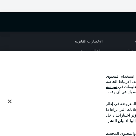
الإخطارات القانونية
تفضيلات
بيان الخصوصية
استخدام
القنوات الناقلة
جهة النشر
 استخدام المحتوى
نا
اللاعبون
ف الارتباط الخاصة
معلومات في
سياسة
صة بك في أي وقت..
 المعروضة في إطار
نات التي تراها ذا
ر اختياراتك داخل
بيانات
بيان النشر
ت والمحتوى المخصصان
وضع شاشة العرض