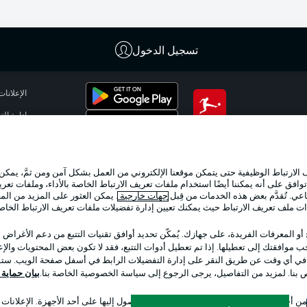
تسجيل الدخول
الإعلانات
إدارة ال
تطبيق الدوري الألماني
شروط ال
الوظائف
لارتباط الوظيفية حتى يتمكن موقعنا الإلكتروني من العمل بشكل آمن ومن ثمَّ، يمكن
تواصل مع
وافق على أنه يمكننا أيضًا استخدام ملفات تعريف الارتباط الخاصة بالأداء، وملفات تعري
عي. تُقدَّم بعض هذه الخدمات من قِبل
جهات خارجية
. يمكن العثور على المزيد من ال
ات ملف تعريف الارتباط حيث يمكنك تعيين إدارة تفضيلات ملفات تعريف الارتباط الخا
 أو المعرفات الفريدة، على جهازك. يُمكّن تحديد أوافق تقنيات التتبع من دعم الأغراض
 موافقتك إلى تعطيلها. إذا تم تعطيل أدوات التتبع، فقد لا تكون بعض المحتويات والإعلا
 في أي وقت عن طريق النقر على إدارة التفضيلات الرابط في أسفل صفحة الويب. ستؤث
ص بنا. لمزيد من التفاصيل، يرجى الرجوع إلى سياسة الخصوصية الخاصة بنا.
بيان حماية ال
اختر اللغة
 أجل تحديد الهوية. تخزين المعلومات و/أو الوصول إليها على أحد الأجهزة. الإعلانا