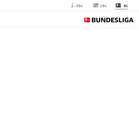
2BL
VBL
BL
ELVERSBERG
الجولة 16
التغ