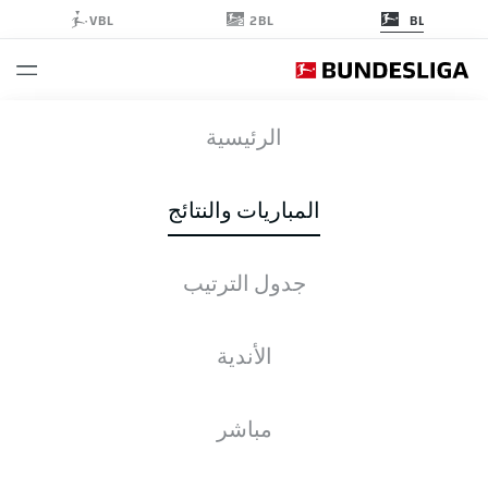
2BL
VBL
BL
VFB
-
RBL
الرئيسية
المباريات والنتائج
جدول الترتيب
التغطية المباشرة
الأخبار
التشكيلات
الإحصائيات
جدول الترتيب
الأندية
مباشر
التحقق مرة أخرى