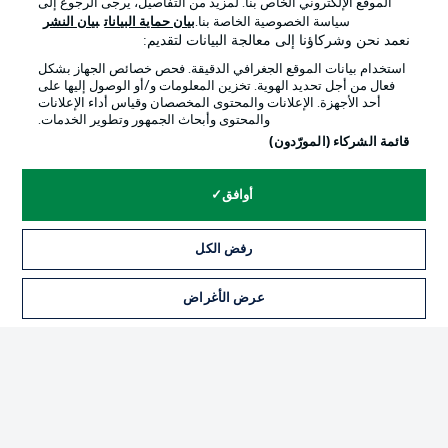
الموقع الإلكتروني الخاص بنا. لمزيد من التفاصيل، يرجى الرجوع إلى
Official Partners
سياسة الخصوصية الخاصة بنا.
بيان حماية البيانات
بيان النشر
نعمد نحن وشركاؤنا إلى معالجة البيانات لتقديم:
استخدام بيانات الموقع الجغرافي الدقيقة. فحص خصائص الجهاز بشكل
فعال من أجل تحديد الهوية. تخزين المعلومات و/أو الوصول إليها على
أحد الأجهزة. الإعلانات والمحتوى المخصصان وقياس أداء الإعلانات
والمحتوى وأبحاث الجمهور وتطوير الخدمات.
قائمة الشركاء (المورّدون)
أوافق
الإعلانات
الإخطارات القانونية
رفض الكل
إدارة التفضيلات
بيان الخصوصية
عرض الأغراض
التذاكر
شروط الاستخدام
القنوات الناقلة
الوظائف
جهة النشر
تواصل معنا
اللاعبون