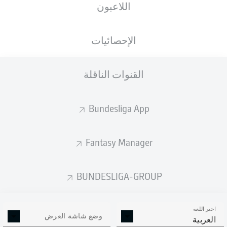
اللاعبون
Weserstadion
الإحصائيات
القنوات الناقلة
إعلان
Bundesliga App
لم يتوفر محتوى بعد لاختيارك.
Fantasy Manager
BUNDESLIGA-GROUP
اختر اللغة
وضع شاشة العرض
العربية