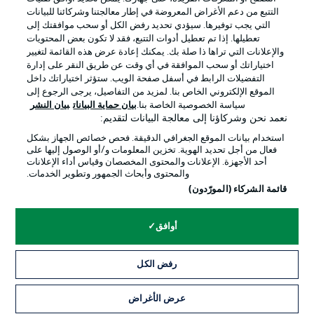
التتبع من دعم الأغراض المعروضة في إطار معالجتنا وشركائنا للبيانات
التي يجب توفيرها. سيؤدي تحديد رفض الكل أو سحب موافقتك إلى
تعطيلها. إذا تم تعطيل أدوات التتبع، فقد لا تكون بعض المحتويات
والإعلانات التي تراها ذا صلة بك. يمكنك إعادة عرض هذه القائمة لتغيير
Official Partners
اختياراتك أو سحب الموافقة في أي وقت عن طريق النقر على إدارة
التفضيلات الرابط في أسفل صفحة الويب. ستؤثر اختياراتك داخل
الموقع الإلكتروني الخاص بنا. لمزيد من التفاصيل، يرجى الرجوع إلى
سياسة الخصوصية الخاصة بنا.
بيان حماية البيانات
بيان النشر
نعمد نحن وشركاؤنا إلى معالجة البيانات لتقديم:
استخدام بيانات الموقع الجغرافي الدقيقة. فحص خصائص الجهاز بشكل
فعال من أجل تحديد الهوية. تخزين المعلومات و/أو الوصول إليها على
أحد الأجهزة. الإعلانات والمحتوى المخصصان وقياس أداء الإعلانات
والمحتوى وأبحاث الجمهور وتطوير الخدمات.
قائمة الشركاء (المورّدون)
الإعلانات
الإخطارات القانونية
أوافق
إدارة التفضيلات
بيان الخصوصية
رفض الكل
شروط الاستخدام
القنوات الناقلة
الوظائف
جهة النشر
عرض الأغراض
التذاكر
تواصل معنا
اللاعبون