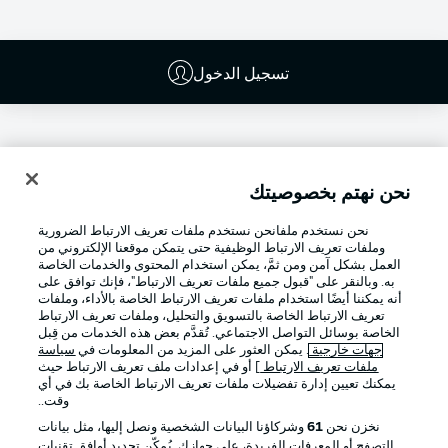
تسجيل الدخول
نحن نهتم بخصوصيتك
نحن نستخدم ملفانحن نستخدم ملفات تعريف الارتباط الضرورية
وملفات تعريف الارتباط الوظيفية حتى يتمكن موقعنا الإلكتروني من
العمل بشكل آمن ومن ثمَّ، يمكن استخدام المحتوى والخدمات الخاصة
به. وبالنقر على "قبول جميع ملفات تعريف الارتباط"، فإنك توافق على
أنه يمكننا أيضًا استخدام ملفات تعريف الارتباط الخاصة بالأداء، وملفات
تعريف الارتباط الخاصة بالتسويق والتحليل، وملفات تعريف الارتباط
Football as it's meant to be
الخاصة بوسائل التواصل الاجتماعي. تُقدَّم بعض هذه الخدمات من قِبل
جهات خارجية
. يمكن العثور على المزيد من المعلومات في
سياسة
ملفات تعريف الارتباط
] أو في إعدادات ملف تعريف الارتباط حيث
يمكنك تعيين إدارة تفضيلات ملفات تعريف الارتباط الخاصة بك في أي
وقت..
تطبيق الدوري الألماني
نخزن نحن
61
وشركاؤنا البيانات الشخصية ونصل إليها، مثل بيانات
التصفح أو المعرفات الفريدة، على جهازك. يُمكّن تحديد أوافق تقنيات