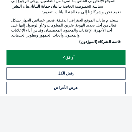
الموقع الإلكتروني الخاص بنا. لمزيد من التفاصيل، يرجى الرجوع إلى
Official Partners
سياسة الخصوصية الخاصة بنا.
بيان حماية البيانات
بيان النشر
نعمد نحن وشركاؤنا إلى معالجة البيانات لتقديم:
استخدام بيانات الموقع الجغرافي الدقيقة. فحص خصائص الجهاز بشكل
فعال من أجل تحديد الهوية. تخزين المعلومات و/أو الوصول إليها على
أحد الأجهزة. الإعلانات والمحتوى المخصصان وقياس أداء الإعلانات
والمحتوى وأبحاث الجمهور وتطوير الخدمات.
قائمة الشركاء (المورّدون)
أوافق
الإعلانات
الإخطارات القانونية
رفض الكل
إدارة التفضيلات
بيان الخصوصية
عرض الأغراض
التذاكر
شروط الاستخدام
القنوات الناقلة
الوظائف
جهة النشر
تواصل معنا
اللاعبون