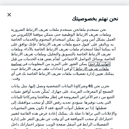
نحن نهتم بخصوصيتك
تسجيل الدخول
نحن نستخدم ملفانحن نستخدم ملفات تعريف الارتباط الضرورية
وملفات تعريف الارتباط الوظيفية حتى يتمكن موقعنا الإلكتروني من
العمل بشكل آمن ومن ثمَّ، يمكن استخدام المحتوى والخدمات الخاصة
به. وبالنقر على "قبول جميع ملفات تعريف الارتباط"، فإنك توافق على
أنه يمكننا أيضًا استخدام ملفات تعريف الارتباط الخاصة بالأداء، وملفات
تعريف الارتباط الخاصة بالتسويق والتحليل، وملفات تعريف الارتباط
الخاصة بوسائل التواصل الاجتماعي. تُقدَّم بعض هذه الخدمات من قِبل
جهات خارجية
. يمكن العثور على المزيد من المعلومات في
سياسة
ملفات تعريف الارتباط
] أو في إعدادات ملف تعريف الارتباط حيث
Football as it's meant to be
يمكنك تعيين إدارة تفضيلات ملفات تعريف الارتباط الخاصة بك في أي
وقت..
نخزن نحن
61
وشركاؤنا البيانات الشخصية ونصل إليها، مثل بيانات
التصفح أو المعرفات الفريدة، على جهازك. يُمكّن تحديد أوافق تقنيات
التتبع من دعم الأغراض المعروضة في إطار معالجتنا وشركائنا للبيانات
تطبيق الدوري الألماني
التي يجب توفيرها. سيؤدي تحديد رفض الكل أو سحب موافقتك إلى
تعطيلها. إذا تم تعطيل أدوات التتبع، فقد لا تكون بعض المحتويات
والإعلانات التي تراها ذا صلة بك. يمكنك إعادة عرض هذه القائمة لتغيير
اختياراتك أو سحب الموافقة في أي وقت عن طريق النقر على إدارة
التفضيلات الرابط في أسفل صفحة الويب. ستؤثر اختياراتك داخل