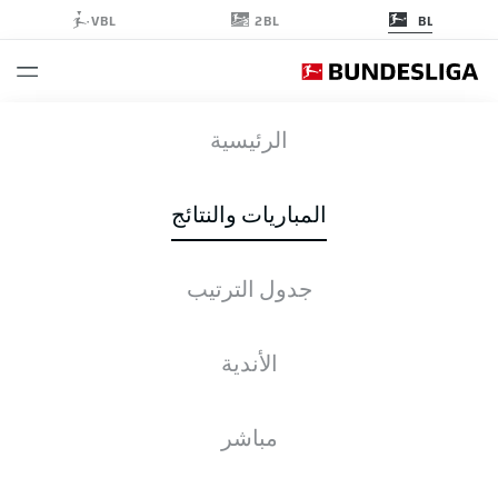
2BL
VBL
BL
S04
-
SGE
الرئيسية
المباريات والنتائج
جدول الترتيب
التغطية المباشرة
الأخبار
التشكيلات
الإحصائيات
جدول الترتيب
الأندية
مباشر
التحقق مرة أخرى