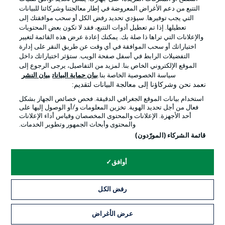
التتبع من دعم الأغراض المعروضة في إطار معالجتنا وشركائنا للبيانات
التي يجب توفيرها. سيؤدي تحديد رفض الكل أو سحب موافقتك إلى
تعطيلها. إذا تم تعطيل أدوات التتبع، فقد لا تكون بعض المحتويات
والإعلانات التي تراها ذا صلة بك. يمكنك إعادة عرض هذه القائمة لتغيير
Official Partners
اختياراتك أو سحب الموافقة في أي وقت عن طريق النقر على إدارة
التفضيلات الرابط في أسفل صفحة الويب. ستؤثر اختياراتك داخل
الموقع الإلكتروني الخاص بنا. لمزيد من التفاصيل، يرجى الرجوع إلى
سياسة الخصوصية الخاصة بنا.
بيان حماية البيانات
بيان النشر
نعمد نحن وشركاؤنا إلى معالجة البيانات لتقديم:
استخدام بيانات الموقع الجغرافي الدقيقة. فحص خصائص الجهاز بشكل
فعال من أجل تحديد الهوية. تخزين المعلومات و/أو الوصول إليها على
أحد الأجهزة. الإعلانات والمحتوى المخصصان وقياس أداء الإعلانات
والمحتوى وأبحاث الجمهور وتطوير الخدمات.
قائمة الشركاء (المورّدون)
الإعلانات
الإخطارات القانونية
أوافق
إدارة التفضيلات
بيان الخصوصية
رفض الكل
شروط الاستخدام
القنوات الناقلة
الوظائف
جهة النشر
عرض الأغراض
التذاكر
تواصل معنا
اللاعبون