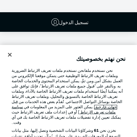
تسجيل الدخول
نحن نهتم بخصوصيتك
نحن نستخدم ملفانحن نستخدم ملفات تعريف الارتباط الضرورية
وملفات تعريف الارتباط الوظيفية حتى يتمكن موقعنا الإلكتروني من
العمل بشكل آمن ومن ثمَّ، يمكن استخدام المحتوى والخدمات الخاصة
به. وبالنقر على "قبول جميع ملفات تعريف الارتباط"، فإنك توافق على
أنه يمكننا أيضًا استخدام ملفات تعريف الارتباط الخاصة بالأداء، وملفات
تعريف الارتباط الخاصة بالتسويق والتحليل، وملفات تعريف الارتباط
Football as it's meant to be
الخاصة بوسائل التواصل الاجتماعي. تُقدَّم بعض هذه الخدمات من قِبل
جهات خارجية
. يمكن العثور على المزيد من المعلومات في
سياسة
ملفات تعريف الارتباط
] أو في إعدادات ملف تعريف الارتباط حيث
يمكنك تعيين إدارة تفضيلات ملفات تعريف الارتباط الخاصة بك في أي
وقت..
تطبيق الدوري الألماني
نخزن نحن
61
وشركاؤنا البيانات الشخصية ونصل إليها، مثل بيانات
التصفح أو المعرفات الفريدة، على جهازك. يُمكّن تحديد أوافق تقنيات