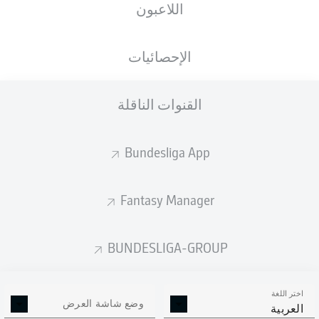
اللاعبون
RheinEnergieSTADION
الإحصائيات
القنوات الناقلة
إعلان
Bundesliga App
لم يتوفر محتوى بعد لاختيارك.
Fantasy Manager
BUNDESLIGA-GROUP
اختر اللغة
وضع شاشة العرض
العربية