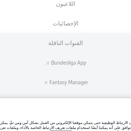
اللاعبون
ستصدر التشكيلة الأساسية قبل 60 دقيقة من انطلاق المباراة.
الإحصائيات
القنوات الناقلة
Bundesliga App
Fantasy Manager
BUNDESLIGA-GROUP
الإعلانات
إدارة ال
تطبيق الدوري الألماني
لارتباط الوظيفية حتى يتمكن موقعنا الإلكتروني من العمل بشكل آمن ومن ثمَّ، يمكن
شروط ال
وافق على أنه يمكننا أيضًا استخدام ملفات تعريف الارتباط الخاصة بالأداء، وملفات تعري