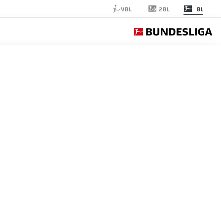
2BL
VBL
BL
MAINZ
الجولة 14
التغ