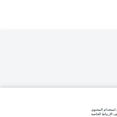
الإخطارات القانونية
تفضيلات
بيان الخصوصية
 استخدام المحتوى
وضع شاشة العرض
استخدام
القنوات الناقلة
ف الارتباط الخاصة