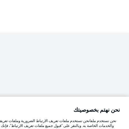
نحن نهتم بخصوصيتك
Football as it's meant to be
اختر اللغة
نحن نستخدم ملفانحن نستخدم ملفات تعريف الارتباط الضرورية وملفات تعريف ا
العربية
والخدمات الخاصة به. وبالنقر على "قبول جميع ملفات تعريف الارتباط"، فإنك ت