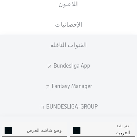
اللاعبون
An der Alten Försterei
الإحصائيات
القنوات الناقلة
إعلان
Bundesliga App
لم يتوفر محتوى بعد لاختيارك.
Fantasy Manager
BUNDESLIGA-GROUP
اختر اللغة
وضع شاشة العرض
العربية