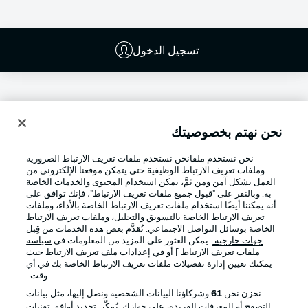
تسجيل الدخول
نحن نهتم بخصوصيتك
نحن نستخدم ملفانحن نستخدم ملفات تعريف الارتباط الضرورية
وملفات تعريف الارتباط الوظيفية حتى يتمكن موقعنا الإلكتروني من
العمل بشكل آمن ومن ثمَّ، يمكن استخدام المحتوى والخدمات الخاصة
به. وبالنقر على "قبول جميع ملفات تعريف الارتباط"، فإنك توافق على
أنه يمكننا أيضًا استخدام ملفات تعريف الارتباط الخاصة بالأداء، وملفات
تعريف الارتباط الخاصة بالتسويق والتحليل، وملفات تعريف الارتباط
Football as it's meant to be
الخاصة بوسائل التواصل الاجتماعي. تُقدَّم بعض هذه الخدمات من قِبل
جهات خارجية
. يمكن العثور على المزيد من المعلومات في
سياسة
ملفات تعريف الارتباط
] أو في إعدادات ملف تعريف الارتباط حيث
يمكنك تعيين إدارة تفضيلات ملفات تعريف الارتباط الخاصة بك في أي
وقت..
تطبيق الدوري الألماني
نخزن نحن
61
وشركاؤنا البيانات الشخصية ونصل إليها، مثل بيانات
التصفح أو المعرفات الفريدة، على جهازك. يُمكّن تحديد أوافق تقنيات