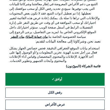
التتبع من دعم الأغراض المعروضة في إطار معالجتنا وشركائنا للبيانات
التي يجب توفيرها. سيؤدي تحديد رفض الكل أو سحب موافقتك إلى
تعطيلها. إذا تم تعطيل أدوات التتبع، فقد لا تكون بعض المحتويات
والإعلانات التي تراها ذا صلة بك. يمكنك إعادة عرض هذه القائمة لتغيير
Official Partners
اختياراتك أو سحب الموافقة في أي وقت عن طريق النقر على إدارة
التفضيلات الرابط في أسفل صفحة الويب. ستؤثر اختياراتك داخل
الموقع الإلكتروني الخاص بنا. لمزيد من التفاصيل، يرجى الرجوع إلى
سياسة الخصوصية الخاصة بنا.
بيان حماية البيانات
بيان النشر
نعمد نحن وشركاؤنا إلى معالجة البيانات لتقديم:
استخدام بيانات الموقع الجغرافي الدقيقة. فحص خصائص الجهاز بشكل
فعال من أجل تحديد الهوية. تخزين المعلومات و/أو الوصول إليها على
أحد الأجهزة. الإعلانات والمحتوى المخصصان وقياس أداء الإعلانات
والمحتوى وأبحاث الجمهور وتطوير الخدمات.
قائمة الشركاء (المورّدون)
الإعلانات
الإخطارات القانونية
أوافق
إدارة التفضيلات
بيان الخصوصية
رفض الكل
شروط الاستخدام
القنوات الناقلة
الوظائف
جهة النشر
عرض الأغراض
التذاكر
تواصل معنا
اللاعبون