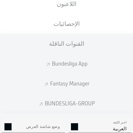
اللاعبون
ista-Borussia-Park
الإحصائيات
القنوات الناقلة
إعلان
Bundesliga App
لم يتوفر محتوى بعد لاختيارك.
Fantasy Manager
BUNDESLIGA-GROUP
اختر اللغة
وضع شاشة العرض
العربية