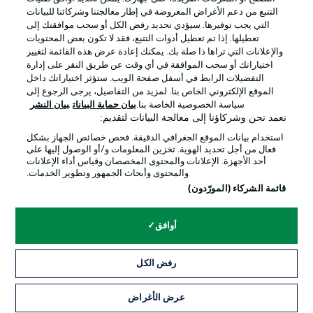
التتبع من دعم الأغراض المعروضة في إطار معالجتنا وشركائنا للبيانات
التي يجب توفيرها. سيؤدي تحديد رفض الكل أو سحب موافقتك إلى
تعطيلها. إذا تم تعطيل أدوات التتبع، فقد لا تكون بعض المحتويات
والإعلانات التي تراها ذا صلة بك. يمكنك إعادة عرض هذه القائمة لتغيير
Official Partners
اختياراتك أو سحب الموافقة في أي وقت عن طريق النقر على إدارة
التفضيلات الرابط في أسفل صفحة الويب. ستؤثر اختياراتك داخل
الموقع الإلكتروني الخاص بنا. لمزيد من التفاصيل، يرجى الرجوع إلى
سياسة الخصوصية الخاصة بنا.
بيان حماية البيانات
بيان النشر
نعمد نحن وشركاؤنا إلى معالجة البيانات لتقديم:
استخدام بيانات الموقع الجغرافي الدقيقة. فحص خصائص الجهاز بشكل
فعال من أجل تحديد الهوية. تخزين المعلومات و/أو الوصول إليها على
أحد الأجهزة. الإعلانات والمحتوى المخصصان وقياس أداء الإعلانات
والمحتوى وأبحاث الجمهور وتطوير الخدمات.
قائمة الشركاء (المورّدون)
الإعلانات
الإخطارات القانونية
أوافق
إدارة التفضيلات
بيان الخصوصية
رفض الكل
شروط الاستخدام
القنوات الناقلة
الوظائف
جهة النشر
عرض الأغراض
التذاكر
تواصل معنا
اللاعبون