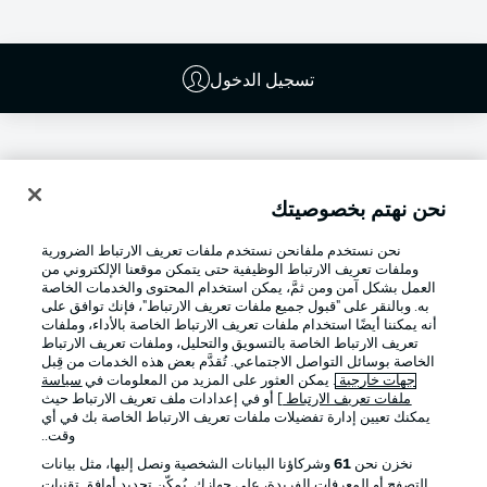
تسجيل الدخول
نحن نهتم بخصوصيتك
نحن نستخدم ملفانحن نستخدم ملفات تعريف الارتباط الضرورية
وملفات تعريف الارتباط الوظيفية حتى يتمكن موقعنا الإلكتروني من
العمل بشكل آمن ومن ثمَّ، يمكن استخدام المحتوى والخدمات الخاصة
به. وبالنقر على "قبول جميع ملفات تعريف الارتباط"، فإنك توافق على
أنه يمكننا أيضًا استخدام ملفات تعريف الارتباط الخاصة بالأداء، وملفات
تعريف الارتباط الخاصة بالتسويق والتحليل، وملفات تعريف الارتباط
Football as it's meant to be
الخاصة بوسائل التواصل الاجتماعي. تُقدَّم بعض هذه الخدمات من قِبل
جهات خارجية
. يمكن العثور على المزيد من المعلومات في
سياسة
ملفات تعريف الارتباط
] أو في إعدادات ملف تعريف الارتباط حيث
يمكنك تعيين إدارة تفضيلات ملفات تعريف الارتباط الخاصة بك في أي
وقت..
تطبيق الدوري الألماني
نخزن نحن
61
وشركاؤنا البيانات الشخصية ونصل إليها، مثل بيانات
التصفح أو المعرفات الفريدة، على جهازك. يُمكّن تحديد أوافق تقنيات