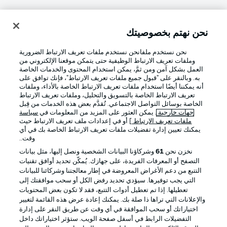
نحن نهتم بخصوصيتك
تسجيل الدخول
نحن نستخدم ملفانحن نستخدم ملفات تعريف الارتباط الضرورية
وملفات تعريف الارتباط الوظيفية حتى يتمكن موقعنا الإلكتروني من
العمل بشكل آمن ومن ثمَّ، يمكن استخدام المحتوى والخدمات الخاصة
به. وبالنقر على "قبول جميع ملفات تعريف الارتباط"، فإنك توافق على
أنه يمكننا أيضًا استخدام ملفات تعريف الارتباط الخاصة بالأداء، وملفات
تعريف الارتباط الخاصة بالتسويق والتحليل، وملفات تعريف الارتباط
الخاصة بوسائل التواصل الاجتماعي. تُقدَّم بعض هذه الخدمات من قِبل
جهات خارجية
. يمكن العثور على المزيد من المعلومات في
سياسة
ملفات تعريف الارتباط
] أو في إعدادات ملف تعريف الارتباط حيث
Football as it's meant to be
يمكنك تعيين إدارة تفضيلات ملفات تعريف الارتباط الخاصة بك في أي
وقت..
نخزن نحن
61
وشركاؤنا البيانات الشخصية ونصل إليها، مثل بيانات
التصفح أو المعرفات الفريدة، على جهازك. يُمكّن تحديد أوافق تقنيات
التتبع من دعم الأغراض المعروضة في إطار معالجتنا وشركائنا للبيانات
تطبيق الدوري الألماني
التي يجب توفيرها. سيؤدي تحديد رفض الكل أو سحب موافقتك إلى
تعطيلها. إذا تم تعطيل أدوات التتبع، فقد لا تكون بعض المحتويات
والإعلانات التي تراها ذا صلة بك. يمكنك إعادة عرض هذه القائمة لتغيير
اختياراتك أو سحب الموافقة في أي وقت عن طريق النقر على إدارة
التفضيلات الرابط في أسفل صفحة الويب. ستؤثر اختياراتك داخل