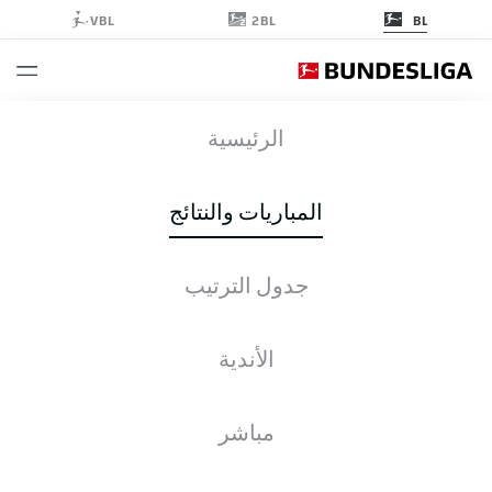
2BL
VBL
BL
RBL
-
KOE
الرئيسية
المباريات والنتائج
جدول الترتيب
التغطية المباشرة
الأخبار
التشكيلات
الإحصائيات
جدول الترتيب
الأندية
مباشر
التحقق مرة أخرى