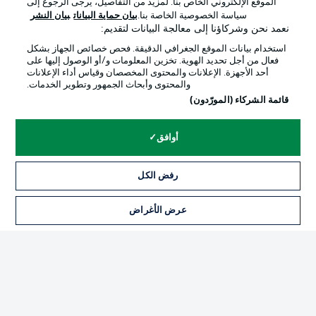
الموقع الإلكتروني الخاص بنا. لمزيد من التفاصيل، يرجى الرجوع إلى
Official Partners
سياسة الخصوصية الخاصة بنا.
بيان حماية البيانات
بيان النشر
نعمد نحن وشركاؤنا إلى معالجة البيانات لتقديم:
استخدام بيانات الموقع الجغرافي الدقيقة. فحص خصائص الجهاز بشكل
فعال من أجل تحديد الهوية. تخزين المعلومات و/أو الوصول إليها على
أحد الأجهزة. الإعلانات والمحتوى المخصصان وقياس أداء الإعلانات
والمحتوى وأبحاث الجمهور وتطوير الخدمات.
قائمة الشركاء (المورّدون)
أوافق
الإعلانات
الإخطارات القانونية
رفض الكل
إدارة التفضيلات
بيان الخصوصية
عرض الأغراض
التذاكر
شروط الاستخدام
القنوات الناقلة
الوظائف
جهة النشر
تواصل معنا
اللاعبون