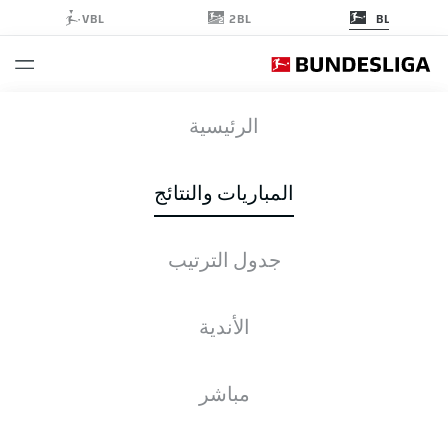
2BL
VBL
BL
VFB
-
ELV
الرئيسية
المباريات والنتائج
جدول الترتيب
التغطية المباشرة
الأخبار
التشكيلات
الإحصائيات
جدول الترتيب
الأندية
مباشر