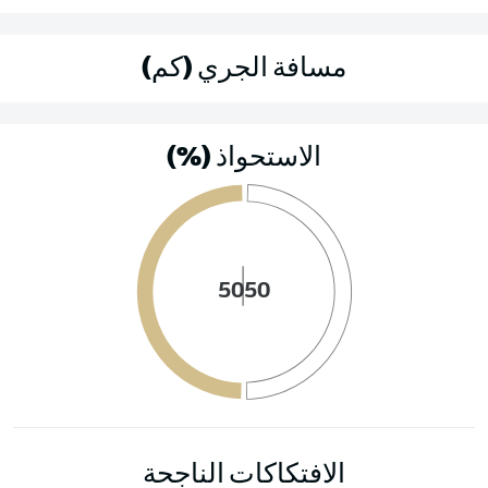
مسافة الجري (كم)
الاستحواذ (%)
50
50
الافتكاكات الناجحة