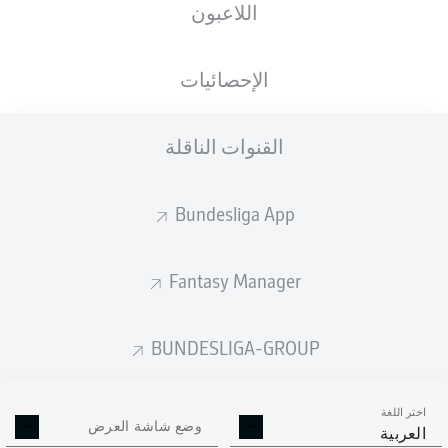
اللاعبون
الأهداف المتوقعة
الإحصائيات
القنوات الناقلة
Bundesliga App
Fantasy Manager
Goals
BUNDESLIGA-GROUP
التمريرات المكتملة
اختر اللغة
0
0
وضع شاشة العرض
العربية
الدقة
0 %
0 %