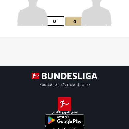
0
0
Football as it's meant to be
تطبيق الدوري الألماني