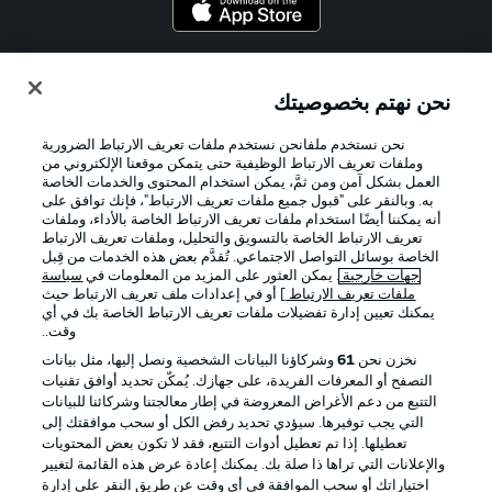
Official Partners
نحن نهتم بخصوصيتك
نحن نستخدم ملفانحن نستخدم ملفات تعريف الارتباط الضرورية
وملفات تعريف الارتباط الوظيفية حتى يتمكن موقعنا الإلكتروني من
العمل بشكل آمن ومن ثمَّ، يمكن استخدام المحتوى والخدمات الخاصة
به. وبالنقر على "قبول جميع ملفات تعريف الارتباط"، فإنك توافق على
أنه يمكننا أيضًا استخدام ملفات تعريف الارتباط الخاصة بالأداء، وملفات
تعريف الارتباط الخاصة بالتسويق والتحليل، وملفات تعريف الارتباط
الخاصة بوسائل التواصل الاجتماعي. تُقدَّم بعض هذه الخدمات من قِبل
جهات خارجية
. يمكن العثور على المزيد من المعلومات في
سياسة
ملفات تعريف الارتباط
] أو في إعدادات ملف تعريف الارتباط حيث
يمكنك تعيين إدارة تفضيلات ملفات تعريف الارتباط الخاصة بك في أي
الإعلانات
الإخطارات القانونية
وقت..
إدارة التفضيلات
بيان الخصوصية
نخزن نحن
61
وشركاؤنا البيانات الشخصية ونصل إليها، مثل بيانات
التصفح أو المعرفات الفريدة، على جهازك. يُمكّن تحديد أوافق تقنيات
شروط الاستخدام
القنوات الناقلة
التتبع من دعم الأغراض المعروضة في إطار معالجتنا وشركائنا للبيانات
الوظائف
جهة النشر
التي يجب توفيرها. سيؤدي تحديد رفض الكل أو سحب موافقتك إلى
تعطيلها. إذا تم تعطيل أدوات التتبع، فقد لا تكون بعض المحتويات
تواصل معنا
اللاعبون
والإعلانات التي تراها ذا صلة بك. يمكنك إعادة عرض هذه القائمة لتغيير
اختياراتك أو سحب الموافقة في أي وقت عن طريق النقر على إدارة