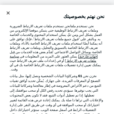
نحن نهتم بخصوصيتك
تسجيل الدخول
نحن نستخدم ملفانحن نستخدم ملفات تعريف الارتباط الضرورية
وملفات تعريف الارتباط الوظيفية حتى يتمكن موقعنا الإلكتروني من
العمل بشكل آمن ومن ثمَّ، يمكن استخدام المحتوى والخدمات الخاصة
به. وبالنقر على "قبول جميع ملفات تعريف الارتباط"، فإنك توافق على
أنه يمكننا أيضًا استخدام ملفات تعريف الارتباط الخاصة بالأداء، وملفات
تعريف الارتباط الخاصة بالتسويق والتحليل، وملفات تعريف الارتباط
الخاصة بوسائل التواصل الاجتماعي. تُقدَّم بعض هذه الخدمات من قِبل
جهات خارجية
. يمكن العثور على المزيد من المعلومات في
سياسة
ملفات تعريف الارتباط
] أو في إعدادات ملف تعريف الارتباط حيث
Football as it's meant to be
يمكنك تعيين إدارة تفضيلات ملفات تعريف الارتباط الخاصة بك في أي
وقت..
نخزن نحن
61
وشركاؤنا البيانات الشخصية ونصل إليها، مثل بيانات
التصفح أو المعرفات الفريدة، على جهازك. يُمكّن تحديد أوافق تقنيات
التتبع من دعم الأغراض المعروضة في إطار معالجتنا وشركائنا للبيانات
تطبيق الدوري الألماني
التي يجب توفيرها. سيؤدي تحديد رفض الكل أو سحب موافقتك إلى
تعطيلها. إذا تم تعطيل أدوات التتبع، فقد لا تكون بعض المحتويات
والإعلانات التي تراها ذا صلة بك. يمكنك إعادة عرض هذه القائمة لتغيير
اختياراتك أو سحب الموافقة في أي وقت عن طريق النقر على إدارة
التفضيلات الرابط في أسفل صفحة الويب. ستؤثر اختياراتك داخل