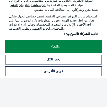
الموقع الإلكتروني الخاص بنا. لمزيد من التفاصيل، يرجى الرجوع إلى
Official Partners
سياسة الخصوصية الخاصة بنا.
بيان حماية البيانات
بيان النشر
نعمد نحن وشركاؤنا إلى معالجة البيانات لتقديم:
استخدام بيانات الموقع الجغرافي الدقيقة. فحص خصائص الجهاز بشكل
فعال من أجل تحديد الهوية. تخزين المعلومات و/أو الوصول إليها على
أحد الأجهزة. الإعلانات والمحتوى المخصصان وقياس أداء الإعلانات
والمحتوى وأبحاث الجمهور وتطوير الخدمات.
قائمة الشركاء (المورّدون)
أوافق
الإعلانات
الإخطارات القانونية
رفض الكل
إدارة التفضيلات
بيان الخصوصية
عرض الأغراض
التذاكر
شروط الاستخدام
القنوات الناقلة
الوظائف
جهة النشر
تواصل معنا
اللاعبون