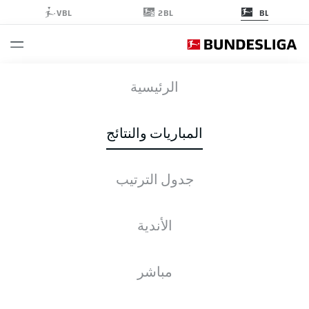
2BL
VBL
BL
SVW
-
SGE
الرئيسية
المباريات والنتائج
جدول الترتيب
التغطية المباشرة
الأخبار
التشكيلات
الإحصائيات
جدول الترتيب
الأندية
مباشر
التحقق مرة أخرى