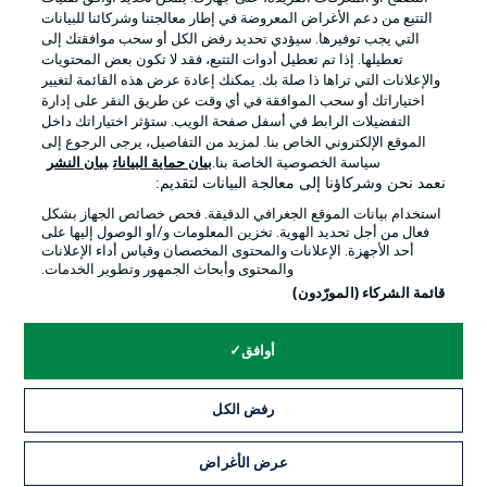
التتبع من دعم الأغراض المعروضة في إطار معالجتنا وشركائنا للبيانات
التي يجب توفيرها. سيؤدي تحديد رفض الكل أو سحب موافقتك إلى
تعطيلها. إذا تم تعطيل أدوات التتبع، فقد لا تكون بعض المحتويات
والإعلانات التي تراها ذا صلة بك. يمكنك إعادة عرض هذه القائمة لتغيير
Official Partners
اختياراتك أو سحب الموافقة في أي وقت عن طريق النقر على إدارة
التفضيلات الرابط في أسفل صفحة الويب. ستؤثر اختياراتك داخل
الموقع الإلكتروني الخاص بنا. لمزيد من التفاصيل، يرجى الرجوع إلى
سياسة الخصوصية الخاصة بنا.
بيان حماية البيانات
بيان النشر
نعمد نحن وشركاؤنا إلى معالجة البيانات لتقديم:
استخدام بيانات الموقع الجغرافي الدقيقة. فحص خصائص الجهاز بشكل
فعال من أجل تحديد الهوية. تخزين المعلومات و/أو الوصول إليها على
أحد الأجهزة. الإعلانات والمحتوى المخصصان وقياس أداء الإعلانات
والمحتوى وأبحاث الجمهور وتطوير الخدمات.
قائمة الشركاء (المورّدون)
الإعلانات
الإخطارات القانونية
أوافق
إدارة التفضيلات
بيان الخصوصية
رفض الكل
شروط الاستخدام
القنوات الناقلة
الوظائف
جهة النشر
عرض الأغراض
التذاكر
تواصل معنا
اللاعبون