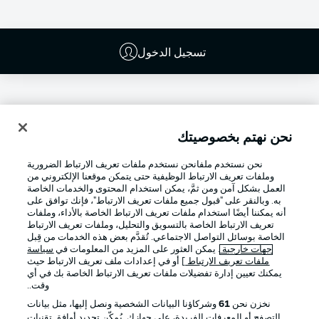
تسجيل الدخول
نحن نهتم بخصوصيتك
نحن نستخدم ملفانحن نستخدم ملفات تعريف الارتباط الضرورية
وملفات تعريف الارتباط الوظيفية حتى يتمكن موقعنا الإلكتروني من
العمل بشكل آمن ومن ثمَّ، يمكن استخدام المحتوى والخدمات الخاصة
به. وبالنقر على "قبول جميع ملفات تعريف الارتباط"، فإنك توافق على
أنه يمكننا أيضًا استخدام ملفات تعريف الارتباط الخاصة بالأداء، وملفات
تعريف الارتباط الخاصة بالتسويق والتحليل، وملفات تعريف الارتباط
Football as it's meant to be
الخاصة بوسائل التواصل الاجتماعي. تُقدَّم بعض هذه الخدمات من قِبل
جهات خارجية
. يمكن العثور على المزيد من المعلومات في
سياسة
ملفات تعريف الارتباط
] أو في إعدادات ملف تعريف الارتباط حيث
يمكنك تعيين إدارة تفضيلات ملفات تعريف الارتباط الخاصة بك في أي
وقت..
تطبيق الدوري الألماني
نخزن نحن
61
وشركاؤنا البيانات الشخصية ونصل إليها، مثل بيانات
التصفح أو المعرفات الفريدة، على جهازك. يُمكّن تحديد أوافق تقنيات