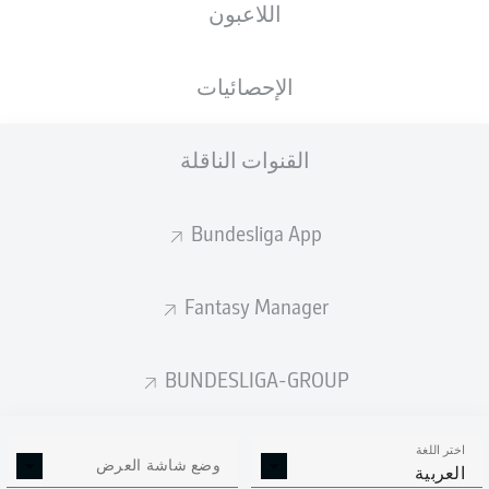
اللاعبون
Europa-Park Stadion
الإحصائيات
القنوات الناقلة
إعلان
Bundesliga App
لم يتوفر محتوى بعد لاختيارك.
Fantasy Manager
BUNDESLIGA-GROUP
اختر اللغة
وضع شاشة العرض
العربية