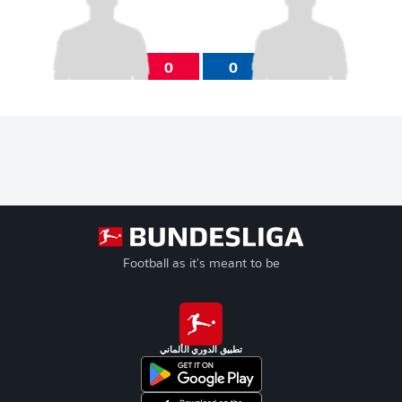
0
0
Football as it's meant to be
تطبيق الدوري الألماني