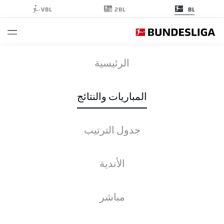
2BL
VBL
BL
FCB
-
HSV
الرئيسية
المباريات والنتائج
جدول الترتيب
التغطية المباشرة
الأخبار
التشكيلات
الإحصائيات
جدول الترتيب
الأندية
مباشر