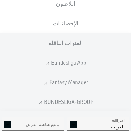
اللاعبون
الأهداف المتوقعة
الإحصائيات
القنوات الناقلة
Bundesliga App
Fantasy Manager
Goals
BUNDESLIGA-GROUP
التمريرات المكتملة
اختر اللغة
0
0
وضع شاشة العرض
العربية
الدقة
0 %
0 %