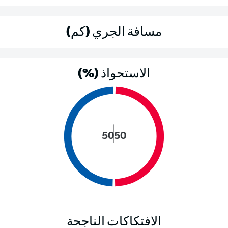
مسافة الجري (كم)
الاستحواذ (%)
50
50
الافتكاكات الناجحة