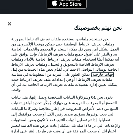
Official Partners
نحن نهتم بخصوصيتك
نحن نستخدم ملفانحن نستخدم ملفات تعريف الارتباط الضرورية
وملفات تعريف الارتباط الوظيفية حتى يتمكن موقعنا الإلكتروني من
العمل بشكل آمن ومن ثمَّ، يمكن استخدام المحتوى والخدمات الخاصة
به. وبالنقر على "قبول جميع ملفات تعريف الارتباط"، فإنك توافق على
أنه يمكننا أيضًا استخدام ملفات تعريف الارتباط الخاصة بالأداء، وملفات
تعريف الارتباط الخاصة بالتسويق والتحليل، وملفات تعريف الارتباط
الخاصة بوسائل التواصل الاجتماعي. تُقدَّم بعض هذه الخدمات من قِبل
جهات خارجية
. يمكن العثور على المزيد من المعلومات في
سياسة
ملفات تعريف الارتباط
] أو في إعدادات ملف تعريف الارتباط حيث
يمكنك تعيين إدارة تفضيلات ملفات تعريف الارتباط الخاصة بك في أي
الإعلانات
الإخطارات القانونية
وقت..
إدارة التفضيلات
بيان الخصوصية
نخزن نحن
61
وشركاؤنا البيانات الشخصية ونصل إليها، مثل بيانات
التصفح أو المعرفات الفريدة، على جهازك. يُمكّن تحديد أوافق تقنيات
شروط الاستخدام
القنوات الناقلة
التتبع من دعم الأغراض المعروضة في إطار معالجتنا وشركائنا للبيانات
الوظائف
جهة النشر
التي يجب توفيرها. سيؤدي تحديد رفض الكل أو سحب موافقتك إلى
تعطيلها. إذا تم تعطيل أدوات التتبع، فقد لا تكون بعض المحتويات
تواصل معنا
اللاعبون
والإعلانات التي تراها ذا صلة بك. يمكنك إعادة عرض هذه القائمة لتغيير
اختياراتك أو سحب الموافقة في أي وقت عن طريق النقر على إدارة