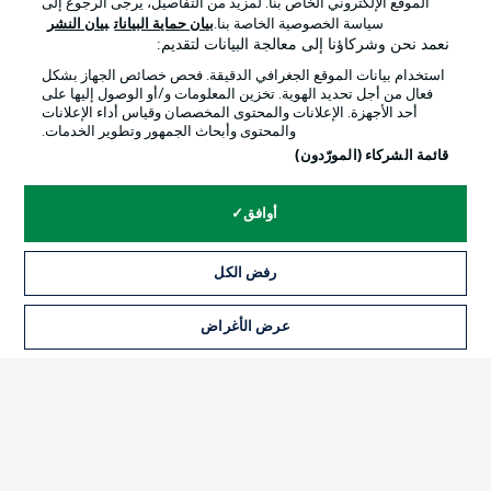
الموقع الإلكتروني الخاص بنا. لمزيد من التفاصيل، يرجى الرجوع إلى
Official Partners
سياسة الخصوصية الخاصة بنا.
بيان حماية البيانات
بيان النشر
نعمد نحن وشركاؤنا إلى معالجة البيانات لتقديم:
استخدام بيانات الموقع الجغرافي الدقيقة. فحص خصائص الجهاز بشكل
فعال من أجل تحديد الهوية. تخزين المعلومات و/أو الوصول إليها على
أحد الأجهزة. الإعلانات والمحتوى المخصصان وقياس أداء الإعلانات
والمحتوى وأبحاث الجمهور وتطوير الخدمات.
قائمة الشركاء (المورّدون)
أوافق
الإعلانات
الإخطارات القانونية
رفض الكل
إدارة التفضيلات
بيان الخصوصية
عرض الأغراض
التذاكر
شروط الاستخدام
القنوات الناقلة
الوظائف
جهة النشر
تواصل معنا
اللاعبون