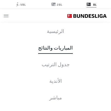
2BL
VBL
BL
HSV
-
SVW
الرئيسية
المباريات والنتائج
جدول الترتيب
التغطية المباشرة
الأخبار
التشكيلات
الإحصائيات
جدول الترتيب
الأندية
مباشر
التحقق مرة أخرى