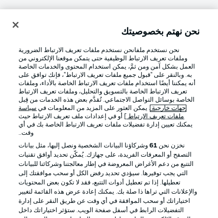
نحن نهتم بخصوصيتك
تسجيل الدخول
نحن نستخدم ملفانحن نستخدم ملفات تعريف الارتباط الضرورية
وملفات تعريف الارتباط الوظيفية حتى يتمكن موقعنا الإلكتروني من
العمل بشكل آمن ومن ثمَّ، يمكن استخدام المحتوى والخدمات الخاصة
به. وبالنقر على "قبول جميع ملفات تعريف الارتباط"، فإنك توافق على
أنه يمكننا أيضًا استخدام ملفات تعريف الارتباط الخاصة بالأداء، وملفات
تعريف الارتباط الخاصة بالتسويق والتحليل، وملفات تعريف الارتباط
الخاصة بوسائل التواصل الاجتماعي. تُقدَّم بعض هذه الخدمات من قِبل
جهات خارجية
. يمكن العثور على المزيد من المعلومات في
سياسة
ملفات تعريف الارتباط
] أو في إعدادات ملف تعريف الارتباط حيث
Football as it's meant to be
يمكنك تعيين إدارة تفضيلات ملفات تعريف الارتباط الخاصة بك في أي
وقت..
نخزن نحن
61
وشركاؤنا البيانات الشخصية ونصل إليها، مثل بيانات
التصفح أو المعرفات الفريدة، على جهازك. يُمكّن تحديد أوافق تقنيات
التتبع من دعم الأغراض المعروضة في إطار معالجتنا وشركائنا للبيانات
تطبيق الدوري الألماني
التي يجب توفيرها. سيؤدي تحديد رفض الكل أو سحب موافقتك إلى
تعطيلها. إذا تم تعطيل أدوات التتبع، فقد لا تكون بعض المحتويات
والإعلانات التي تراها ذا صلة بك. يمكنك إعادة عرض هذه القائمة لتغيير
اختياراتك أو سحب الموافقة في أي وقت عن طريق النقر على إدارة
التفضيلات الرابط في أسفل صفحة الويب. ستؤثر اختياراتك داخل