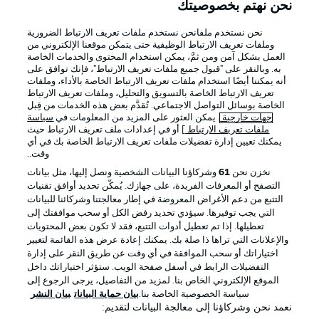
نحن نهتم بخصوصيتك
نحن نستخدم ملفانحن نستخدم ملفات تعريف الارتباط الضرورية
Official Partners
وملفات تعريف الارتباط الوظيفية حتى يتمكن موقعنا الإلكتروني من
العمل بشكل آمن ومن ثمَّ، يمكن استخدام المحتوى والخدمات الخاصة
به. وبالنقر على "قبول جميع ملفات تعريف الارتباط"، فإنك توافق على
أنه يمكننا أيضًا استخدام ملفات تعريف الارتباط الخاصة بالأداء، وملفات
تعريف الارتباط الخاصة بالتسويق والتحليل، وملفات تعريف الارتباط
الخاصة بوسائل التواصل الاجتماعي. تُقدَّم بعض هذه الخدمات من قِبل
جهات خارجية
. يمكن العثور على المزيد من المعلومات في
سياسة
ملفات تعريف الارتباط
] أو في إعدادات ملف تعريف الارتباط حيث
يمكنك تعيين إدارة تفضيلات ملفات تعريف الارتباط الخاصة بك في أي
وقت..
نخزن نحن
61
وشركاؤنا البيانات الشخصية ونصل إليها، مثل بيانات
التصفح أو المعرفات الفريدة، على جهازك. يُمكّن تحديد أوافق تقنيات
التتبع من دعم الأغراض المعروضة في إطار معالجتنا وشركائنا للبيانات
الإعلانات
الإخطارات القانونية
التي يجب توفيرها. سيؤدي تحديد رفض الكل أو سحب موافقتك إلى
إدارة التفضيلات
بيان الخصوصية
تعطيلها. إذا تم تعطيل أدوات التتبع، فقد لا تكون بعض المحتويات
والإعلانات التي تراها ذا صلة بك. يمكنك إعادة عرض هذه القائمة لتغيير
شروط الاستخدام
القنوات الناقلة
اختياراتك أو سحب الموافقة في أي وقت عن طريق النقر على إدارة
التفضيلات الرابط في أسفل صفحة الويب. ستؤثر اختياراتك داخل
الوظائف
جهة النشر
الموقع الإلكتروني الخاص بنا. لمزيد من التفاصيل، يرجى الرجوع إلى
سياسة الخصوصية الخاصة بنا.
بيان حماية البيانات
بيان النشر
تواصل معنا
اللاعبون
نعمد نحن وشركاؤنا إلى معالجة البيانات لتقديم: