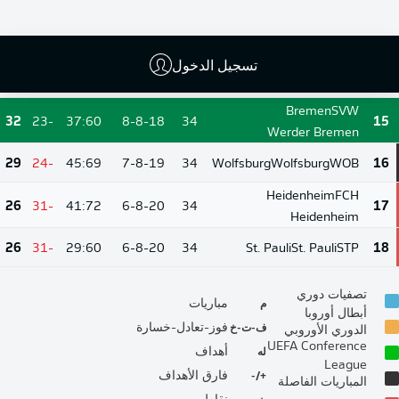
Borussia Mönchengladbach
38
-14
40:54
9-11-14
34
Hamburg
Hamburg
HSV
13
تسجيل الدخول
32
-14
49:63
7-11-16
34
Cologne
Cologne
KOE
14
Bremen
SVW
32
-23
37:60
8-8-18
34
15
Werder Bremen
29
-24
45:69
7-8-19
34
Wolfsburg
Wolfsburg
WOB
16
Heidenheim
FCH
26
-31
41:72
6-8-20
34
17
Heidenheim
26
-31
29:60
6-8-20
34
St. Pauli
St. Pauli
STP
18
تصفيات دوري
م
مباريات
أبطال أوروبا
ف-ت-خ
فوز-تعادل-خسارة
الدوري الأوروبي
UEFA Conference
له
أهداف
League
+/-
فارق الأهداف
المباريات الفاصلة