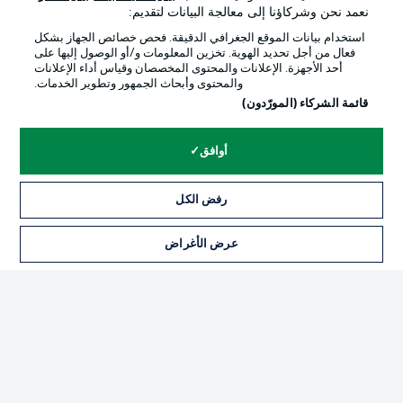
نعمد نحن وشركاؤنا إلى معالجة البيانات لتقديم:
استخدام بيانات الموقع الجغرافي الدقيقة. فحص خصائص الجهاز بشكل
فعال من أجل تحديد الهوية. تخزين المعلومات و/أو الوصول إليها على
أحد الأجهزة. الإعلانات والمحتوى المخصصان وقياس أداء الإعلانات
والمحتوى وأبحاث الجمهور وتطوير الخدمات.
قائمة الشركاء (المورّدون)
أوافق
رفض الكل
الإعلانات
الإخطارات القانونية
إدارة التفضيلات
بيان الخصوصية
عرض الأغراض
شروط الاستخدام
القنوات الناقلة
الوظائف
جهة النشر
تواصل معنا
اللاعبون