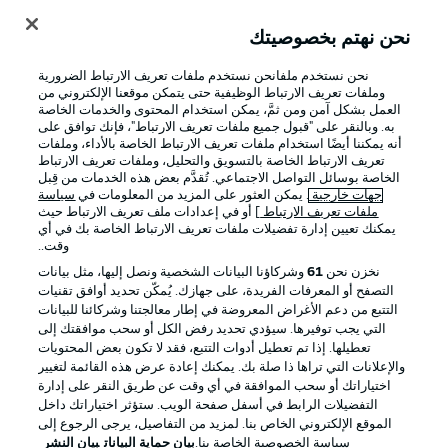
نحن نهتم بخصوصيتك
تسجيل الدخول
نحن نستخدم ملفانحن نستخدم ملفات تعريف الارتباط الضرورية
وملفات تعريف الارتباط الوظيفية حتى يتمكن موقعنا الإلكتروني من
العمل بشكل آمن ومن ثمَّ، يمكن استخدام المحتوى والخدمات الخاصة
به. وبالنقر على "قبول جميع ملفات تعريف الارتباط"، فإنك توافق على
أنه يمكننا أيضًا استخدام ملفات تعريف الارتباط الخاصة بالأداء، وملفات
تعريف الارتباط الخاصة بالتسويق والتحليل، وملفات تعريف الارتباط
الخاصة بوسائل التواصل الاجتماعي. تُقدَّم بعض هذه الخدمات من قِبل
جهات خارجية
. يمكن العثور على المزيد من المعلومات في
سياسة
ملفات تعريف الارتباط
] أو في إعدادات ملف تعريف الارتباط حيث
يمكنك تعيين إدارة تفضيلات ملفات تعريف الارتباط الخاصة بك في أي
Football as it's meant to be
وقت..
نخزن نحن
61
وشركاؤنا البيانات الشخصية ونصل إليها، مثل بيانات
التصفح أو المعرفات الفريدة، على جهازك. يُمكّن تحديد أوافق تقنيات
التتبع من دعم الأغراض المعروضة في إطار معالجتنا وشركائنا للبيانات
تطبيق الدوري الألماني
التي يجب توفيرها. سيؤدي تحديد رفض الكل أو سحب موافقتك إلى
تعطيلها. إذا تم تعطيل أدوات التتبع، فقد لا تكون بعض المحتويات
والإعلانات التي تراها ذا صلة بك. يمكنك إعادة عرض هذه القائمة لتغيير
اختياراتك أو سحب الموافقة في أي وقت عن طريق النقر على إدارة
التفضيلات الرابط في أسفل صفحة الويب. ستؤثر اختياراتك داخل
الموقع الإلكتروني الخاص بنا. لمزيد من التفاصيل، يرجى الرجوع إلى
Official Partners
سياسة الخصوصية الخاصة بنا.
بيان حماية البيانات
بيان النشر