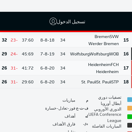
Borussia Mönchengladbach
38
-14
40:54
9-11-14
34
Hamburg
Hamburg
HSV
13
تسجيل الدخول
32
-14
49:63
7-11-16
34
Cologne
Cologne
KOE
14
Bremen
SVW
32
-23
37:60
8-8-18
34
15
Werder Bremen
29
-24
45:69
7-8-19
34
Wolfsburg
Wolfsburg
WOB
16
Heidenheim
FCH
26
-31
41:72
6-8-20
34
17
Heidenheim
26
-31
29:60
6-8-20
34
St. Pauli
St. Pauli
STP
18
تصفيات دوري
م
مباريات
أبطال أوروبا
ف-ت-خ
فوز-تعادل-خسارة
الدوري الأوروبي
UEFA Conference
له
أهداف
League
+/-
فارق الأهداف
المباريات الفاصلة