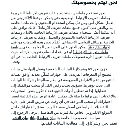
نحن نهتم بخصوصيتك
نحن نستخدم ملفانحن نستخدم ملفات تعريف الارتباط الضرورية
Official Partners
وملفات تعريف الارتباط الوظيفية حتى يتمكن موقعنا الإلكتروني من
العمل بشكل آمن ومن ثمَّ، يمكن استخدام المحتوى والخدمات الخاصة
به. وبالنقر على "قبول جميع ملفات تعريف الارتباط"، فإنك توافق على
أنه يمكننا أيضًا استخدام ملفات تعريف الارتباط الخاصة بالأداء، وملفات
تعريف الارتباط الخاصة بالتسويق والتحليل، وملفات تعريف الارتباط
الخاصة بوسائل التواصل الاجتماعي. تُقدَّم بعض هذه الخدمات من قِبل
جهات خارجية
. يمكن العثور على المزيد من المعلومات في
سياسة
ملفات تعريف الارتباط
] أو في إعدادات ملف تعريف الارتباط حيث
يمكنك تعيين إدارة تفضيلات ملفات تعريف الارتباط الخاصة بك في أي
وقت..
نخزن نحن
61
وشركاؤنا البيانات الشخصية ونصل إليها، مثل بيانات
التصفح أو المعرفات الفريدة، على جهازك. يُمكّن تحديد أوافق تقنيات
التتبع من دعم الأغراض المعروضة في إطار معالجتنا وشركائنا للبيانات
الإعلانات
الإخطارات القانونية
التي يجب توفيرها. سيؤدي تحديد رفض الكل أو سحب موافقتك إلى
إدارة التفضيلات
بيان الخصوصية
تعطيلها. إذا تم تعطيل أدوات التتبع، فقد لا تكون بعض المحتويات
والإعلانات التي تراها ذا صلة بك. يمكنك إعادة عرض هذه القائمة لتغيير
شروط الاستخدام
القنوات الناقلة
اختياراتك أو سحب الموافقة في أي وقت عن طريق النقر على إدارة
التفضيلات الرابط في أسفل صفحة الويب. ستؤثر اختياراتك داخل
الوظائف
جهة النشر
الموقع الإلكتروني الخاص بنا. لمزيد من التفاصيل، يرجى الرجوع إلى
سياسة الخصوصية الخاصة بنا.
بيان حماية البيانات
بيان النشر
تواصل معنا
اللاعبون
نعمد نحن وشركاؤنا إلى معالجة البيانات لتقديم: