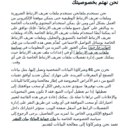
نحن نهتم بخصوصيتك
نحن نستخدم ملفانحن نستخدم ملفات تعريف الارتباط الضرورية
Official Partners
وملفات تعريف الارتباط الوظيفية حتى يتمكن موقعنا الإلكتروني من
العمل بشكل آمن ومن ثمَّ، يمكن استخدام المحتوى والخدمات الخاصة
به. وبالنقر على "قبول جميع ملفات تعريف الارتباط"، فإنك توافق على
أنه يمكننا أيضًا استخدام ملفات تعريف الارتباط الخاصة بالأداء، وملفات
تعريف الارتباط الخاصة بالتسويق والتحليل، وملفات تعريف الارتباط
الخاصة بوسائل التواصل الاجتماعي. تُقدَّم بعض هذه الخدمات من قِبل
جهات خارجية
. يمكن العثور على المزيد من المعلومات في
سياسة
ملفات تعريف الارتباط
] أو في إعدادات ملف تعريف الارتباط حيث
يمكنك تعيين إدارة تفضيلات ملفات تعريف الارتباط الخاصة بك في أي
وقت..
نخزن نحن
61
وشركاؤنا البيانات الشخصية ونصل إليها، مثل بيانات
التصفح أو المعرفات الفريدة، على جهازك. يُمكّن تحديد أوافق تقنيات
التتبع من دعم الأغراض المعروضة في إطار معالجتنا وشركائنا للبيانات
الإعلانات
الإخطارات القانونية
التي يجب توفيرها. سيؤدي تحديد رفض الكل أو سحب موافقتك إلى
إدارة التفضيلات
بيان الخصوصية
تعطيلها. إذا تم تعطيل أدوات التتبع، فقد لا تكون بعض المحتويات
والإعلانات التي تراها ذا صلة بك. يمكنك إعادة عرض هذه القائمة لتغيير
شروط الاستخدام
القنوات الناقلة
اختياراتك أو سحب الموافقة في أي وقت عن طريق النقر على إدارة
التفضيلات الرابط في أسفل صفحة الويب. ستؤثر اختياراتك داخل
الوظائف
جهة النشر
الموقع الإلكتروني الخاص بنا. لمزيد من التفاصيل، يرجى الرجوع إلى
سياسة الخصوصية الخاصة بنا.
بيان حماية البيانات
بيان النشر
تواصل معنا
اللاعبون
نعمد نحن وشركاؤنا إلى معالجة البيانات لتقديم: