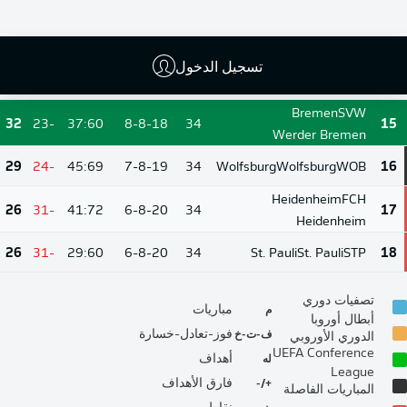
Borussia Mönchengladbach
38
-14
40:54
9-11-14
34
Hamburg
Hamburg
HSV
13
تسجيل الدخول
32
-14
49:63
7-11-16
34
Cologne
Cologne
KOE
14
Bremen
SVW
32
-23
37:60
8-8-18
34
15
Werder Bremen
29
-24
45:69
7-8-19
34
Wolfsburg
Wolfsburg
WOB
16
Heidenheim
FCH
26
-31
41:72
6-8-20
34
17
Heidenheim
26
-31
29:60
6-8-20
34
St. Pauli
St. Pauli
STP
18
تصفيات دوري
م
مباريات
أبطال أوروبا
ف-ت-خ
فوز-تعادل-خسارة
الدوري الأوروبي
UEFA Conference
له
أهداف
League
+/-
فارق الأهداف
المباريات الفاصلة