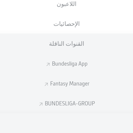
اللاعبون
الإحصائيات
القنوات الناقلة
Bundesliga App
Fantasy Manager
N. Amiri
77'
BUNDESLIGA-GROUP
73'
S. Lainer
D. Kohr
48'
P. Nebel
39'