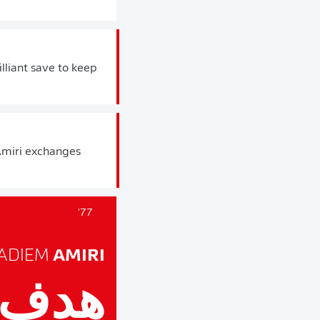
lliant save to keep
Amiri exchanges
77'
ADIEM
AMIRI
هدف!