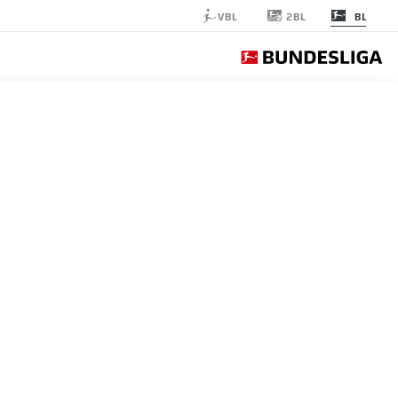
2BL
VBL
BL
M'GLADBACH
الجولة 25
التغ