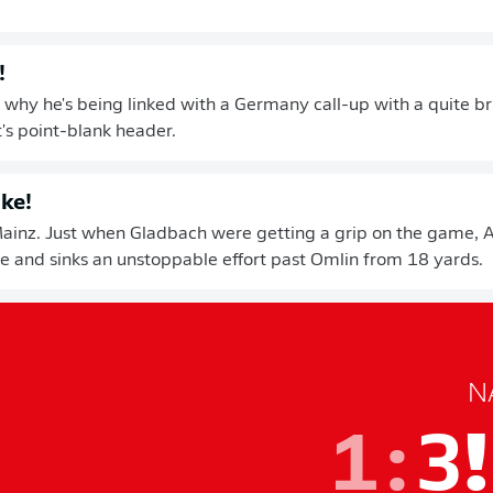
!
why he's being linked with a Germany call-up with a quite bri
t's point-blank header.
ke!
Mainz. Just when Gladbach were getting a grip on the game, 
e and sinks an unstoppable effort past Omlin from 18 yards.
N
1
:
3