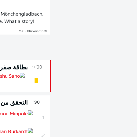
in Mönchengladbach.
le. What a story!
© IMAGO/Revierfoto
بطاقة صفرا
90'
+ 2
التحقق من ال
90'
1.
2.