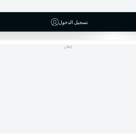
BORUSSIA-PARK
(51,749 المتفرجون)
Sascha Stegemann
تسجيل الدخول
إعلان