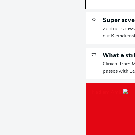
Super save
82'
Zentner shows 
out Kleindiens
What a stri
77'
Clinical from 
passes with Le