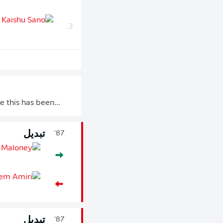
3.
 this has been...
تبديل
87'
تبديل
87'