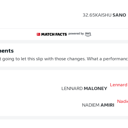
32.65
KAISHU
SANO
ments
t going to let this slip with those changes. What a performance
LENNARD
MALONEY
NADIEM
AMIRI