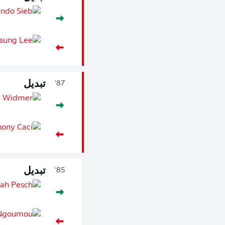
تبديل
87'
تبديل
85'