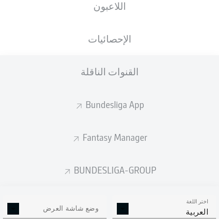
اللاعبون
الأهداف المتوقعة
الإحصائيات
3.52
3
القنوات الناقلة
2
Bundesliga App
1.66
Fantasy Manager
Goals
BUNDESLIGA-GROUP
التمريرات المكتملة
اختر اللغة
376
561
وضع شاشة العرض
العربية
الدقة
78 %
85 %