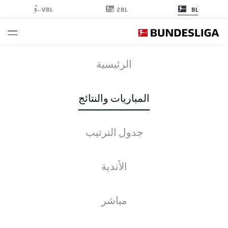
2BL
VBL
BL
SGE
-
VFB
الرئيسية
SGE
VFB
3
2
المباريات والنتائج
جدول الترتيب
التغطية المباشرة
الأخبار
التشكيلات
الإحصائيات
جدول الترتيب
الأندية
مباشر