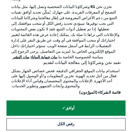
إدارة التفضيلات
بيان الخصوصية
نخزن نحن
61
وشركاؤنا البيانات الشخصية ونصل إليها، مثل بيانات
التصفح أو المعرفات الفريدة، على جهازك. يُمكّن تحديد أوافق تقنيات
شروط الاستخدام
القنوات الناقلة
التتبع من دعم الأغراض المعروضة في إطار معالجتنا وشركائنا للبيانات
الوظائف
جهة النشر
التي يجب توفيرها. سيؤدي تحديد رفض الكل أو سحب موافقتك إلى
تعطيلها. إذا تم تعطيل أدوات التتبع، فقد لا تكون بعض المحتويات
تواصل معنا
اللاعبون
والإعلانات التي تراها ذا صلة بك. يمكنك إعادة عرض هذه القائمة لتغيير
اختياراتك أو سحب الموافقة في أي وقت عن طريق النقر على إدارة
التفضيلات الرابط في أسفل صفحة الويب. ستؤثر اختياراتك داخل
الموقع الإلكتروني الخاص بنا. لمزيد من التفاصيل، يرجى الرجوع إلى
سياسة الخصوصية الخاصة بنا.
بيان حماية البيانات
بيان النشر
نعمد نحن وشركاؤنا إلى معالجة البيانات لتقديم:
استخدام بيانات الموقع الجغرافي الدقيقة. فحص خصائص الجهاز بشكل
فعال من أجل تحديد الهوية. تخزين المعلومات و/أو الوصول إليها على
أحد الأجهزة. الإعلانات والمحتوى المخصصان وقياس أداء الإعلانات
والمحتوى وأبحاث الجمهور وتطوير الخدمات.
© 2026 Bundesliga-Gruppe GmbH
قائمة الشركاء (المورّدون)
اختر اللغة
أوافق
العربية
رفض الكل
وضع شاشة العرض