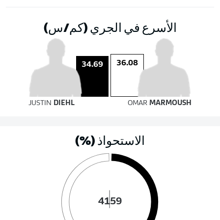
الأسرع في الجري (كم/س)
36.08
34.69
JUSTIN
DIEHL
OMAR
MARMOUSH
الاستحواذ (%)
41
59