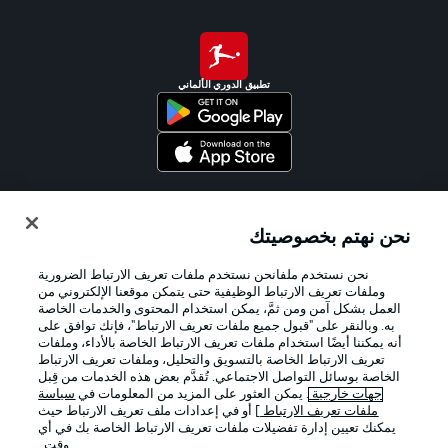
تطبيق الدوري الألماني
Official Partners
نحن نهتم بخصوصيتك
نحن نستخدم ملفانحن نستخدم ملفات تعريف الارتباط الضرورية
وملفات تعريف الارتباط الوظيفية حتى يتمكن موقعنا الإلكتروني من
العمل بشكل آمن ومن ثمَّ، يمكن استخدام المحتوى والخدمات الخاصة
به. وبالنقر على "قبول جميع ملفات تعريف الارتباط"، فإنك توافق على
أنه يمكننا أيضًا استخدام ملفات تعريف الارتباط الخاصة بالأداء، وملفات
تعريف الارتباط الخاصة بالتسويق والتحليل، وملفات تعريف الارتباط
الخاصة بوسائل التواصل الاجتماعي. تُقدَّم بعض هذه الخدمات من قِبل
جهات خارجية
. يمكن العثور على المزيد من المعلومات في
سياسة
ملفات تعريف الارتباط
] أو في إعدادات ملف تعريف الارتباط حيث
يمكنك تعيين إدارة تفضيلات ملفات تعريف الارتباط الخاصة بك في أي
الإعلانات
الإخطارات القانونية
وقت..