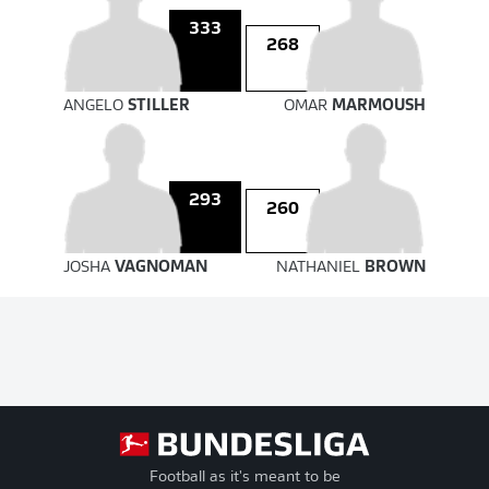
333
268
ANGELO
STILLER
OMAR
MARMOUSH
293
260
JOSHA
VAGNOMAN
NATHANIEL
BROWN
Football as it's meant to be