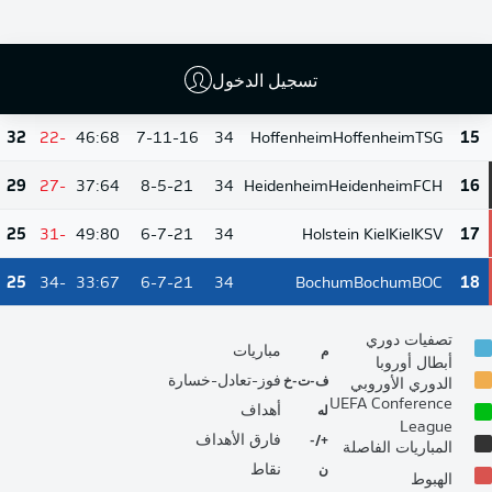
40
-16
35:51
10-10-14
34
Union Berlin
Union Berlin
FCU
13
تسجيل الدخول
32
-13
28:41
8-8-18
34
St. Pauli
St. Pauli
STP
14
32
-22
46:68
7-11-16
34
Hoffenheim
Hoffenheim
TSG
15
29
-27
37:64
8-5-21
34
Heidenheim
Heidenheim
FCH
16
25
-31
49:80
6-7-21
34
Holstein Kiel
Kiel
KSV
17
25
-34
33:67
6-7-21
34
Bochum
Bochum
BOC
18
تصفيات دوري
م
مباريات
أبطال أوروبا
ف-ت-خ
فوز-تعادل-خسارة
الدوري الأوروبي
UEFA Conference
له
أهداف
League
+/-
فارق الأهداف
المباريات الفاصلة
ن
نقاط
الهبوط