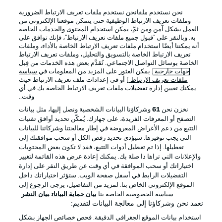
نحن نستخدم ملفانحن نستخدم ملفات تعريف الارتباط الضرورية
Official Partners
وملفات تعريف الارتباط الوظيفية حتى يتمكن موقعنا الإلكتروني من
العمل بشكل آمن ومن ثمَّ، يمكن استخدام المحتوى والخدمات الخاصة
به. وبالنقر على "قبول جميع ملفات تعريف الارتباط"، فإنك توافق على
أنه يمكننا أيضًا استخدام ملفات تعريف الارتباط الخاصة بالأداء، وملفات
تعريف الارتباط الخاصة بالتسويق والتحليل، وملفات تعريف الارتباط
الخاصة بوسائل التواصل الاجتماعي. تُقدَّم بعض هذه الخدمات من قِبل
جهات خارجية
. يمكن العثور على المزيد من المعلومات في
سياسة
ملفات تعريف الارتباط
] أو في إعدادات ملف تعريف الارتباط حيث
يمكنك تعيين إدارة تفضيلات ملفات تعريف الارتباط الخاصة بك في أي
وقت..
نخزن نحن
61
وشركاؤنا البيانات الشخصية ونصل إليها، مثل بيانات
التصفح أو المعرفات الفريدة، على جهازك. يُمكّن تحديد أوافق تقنيات
التتبع من دعم الأغراض المعروضة في إطار معالجتنا وشركائنا للبيانات
الإعلانات
الإخطارات القانونية
التي يجب توفيرها. سيؤدي تحديد رفض الكل أو سحب موافقتك إلى
تعطيلها. إذا تم تعطيل أدوات التتبع، فقد لا تكون بعض المحتويات
إدارة التفضيلات
بيان الخصوصية
والإعلانات التي تراها ذا صلة بك. يمكنك إعادة عرض هذه القائمة لتغيير
اختياراتك أو سحب الموافقة في أي وقت عن طريق النقر على إدارة
شروط الاستخدام
القنوات الناقلة
التفضيلات الرابط في أسفل صفحة الويب. ستؤثر اختياراتك داخل
الوظائف
جهة النشر
الموقع الإلكتروني الخاص بنا. لمزيد من التفاصيل، يرجى الرجوع إلى
سياسة الخصوصية الخاصة بنا.
بيان حماية البيانات
بيان النشر
تواصل معنا
اللاعبون
نعمد نحن وشركاؤنا إلى معالجة البيانات لتقديم:
استخدام بيانات الموقع الجغرافي الدقيقة. فحص خصائص الجهاز بشكل