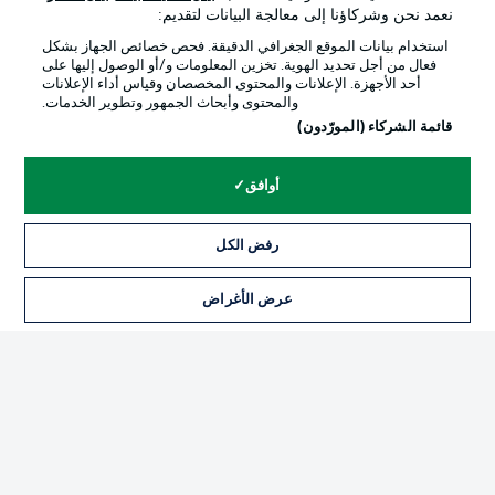
نعمد نحن وشركاؤنا إلى معالجة البيانات لتقديم:
استخدام بيانات الموقع الجغرافي الدقيقة. فحص خصائص الجهاز بشكل
فعال من أجل تحديد الهوية. تخزين المعلومات و/أو الوصول إليها على
أحد الأجهزة. الإعلانات والمحتوى المخصصان وقياس أداء الإعلانات
والمحتوى وأبحاث الجمهور وتطوير الخدمات.
قائمة الشركاء (المورّدون)
أوافق
رفض الكل
الإعلانات
الإخطارات القانونية
إدارة التفضيلات
بيان الخصوصية
عرض الأغراض
شروط الاستخدام
القنوات الناقلة
الوظائف
جهة النشر
تواصل معنا
اللاعبون