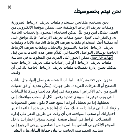
نحن نهتم بخصوصيتك
تسجيل الدخول
نحن نستخدم ملفانحن نستخدم ملفات تعريف الارتباط الضرورية
وملفات تعريف الارتباط الوظيفية حتى يتمكن موقعنا الإلكتروني من
العمل بشكل آمن ومن ثمَّ، يمكن استخدام المحتوى والخدمات الخاصة
به. وبالنقر على "قبول جميع ملفات تعريف الارتباط"، فإنك توافق على
أنه يمكننا أيضًا استخدام ملفات تعريف الارتباط الخاصة بالأداء، وملفات
تعريف الارتباط الخاصة بالتسويق والتحليل، وملفات تعريف الارتباط
الخاصة بوسائل التواصل الاجتماعي. تُقدَّم بعض هذه الخدمات من قِبل
جهات خارجية
. يمكن العثور على المزيد من المعلومات في
سياسة
ملفات تعريف الارتباط
] أو في إعدادات ملف تعريف الارتباط حيث
يمكنك تعيين إدارة تفضيلات ملفات تعريف الارتباط الخاصة بك في أي
Football as it's meant to be
وقت..
نخزن نحن
61
وشركاؤنا البيانات الشخصية ونصل إليها، مثل بيانات
التصفح أو المعرفات الفريدة، على جهازك. يُمكّن تحديد أوافق تقنيات
التتبع من دعم الأغراض المعروضة في إطار معالجتنا وشركائنا للبيانات
تطبيق الدوري الألماني
التي يجب توفيرها. سيؤدي تحديد رفض الكل أو سحب موافقتك إلى
تعطيلها. إذا تم تعطيل أدوات التتبع، فقد لا تكون بعض المحتويات
والإعلانات التي تراها ذا صلة بك. يمكنك إعادة عرض هذه القائمة لتغيير
اختياراتك أو سحب الموافقة في أي وقت عن طريق النقر على إدارة
التفضيلات الرابط في أسفل صفحة الويب. ستؤثر اختياراتك داخل
الموقع الإلكتروني الخاص بنا. لمزيد من التفاصيل، يرجى الرجوع إلى
Official Partners
سياسة الخصوصية الخاصة بنا.
بيان حماية البيانات
بيان النشر