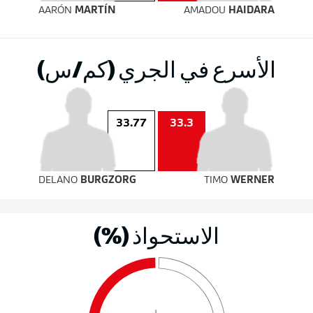
AARÓN
MARTÍN
AMADOU
HAIDARA
الأسرع في الجري (كم/س)
33.77
33.3
DELANO
BURGZORG
TIMO
WERNER
الاستحواذ (%)