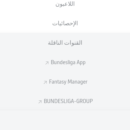
اللاعبون
الأهداف المتوقعة
الإحصائيات
1.8
القنوات الناقلة
1
1
Bundesliga App
0.68
Fantasy Manager
Goals
BUNDESLIGA-GROUP
التمريرات المكتملة