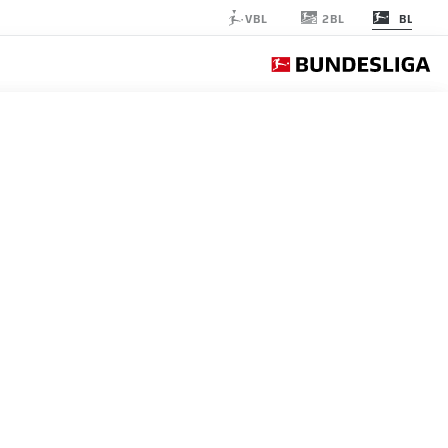
2BL
VBL
BL
MAINZ
الجولة 9
التغ