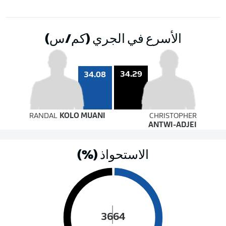
الأسرع في الجري (كم/س)
34.29
34.08
RANDAL
KOLO MUANI
CHRISTOPHER
ANTWI-ADJEI
الاستحواذ (%)
36
64