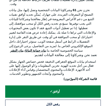
يمكنك تعيين إدارة تفضيلات ملفات تعريف الارتباط الخاصة بك في أي
الإعلانات
الإخطارات القانونية
وقت..
إدارة التفضيلات
بيان الخصوصية
نخزن نحن
61
وشركاؤنا البيانات الشخصية ونصل إليها، مثل بيانات
التصفح أو المعرفات الفريدة، على جهازك. يُمكّن تحديد أوافق تقنيات
شروط الاستخدام
القنوات الناقلة
التتبع من دعم الأغراض المعروضة في إطار معالجتنا وشركائنا للبيانات
الوظائف
جهة النشر
التي يجب توفيرها. سيؤدي تحديد رفض الكل أو سحب موافقتك إلى
تعطيلها. إذا تم تعطيل أدوات التتبع، فقد لا تكون بعض المحتويات
تواصل معنا
اللاعبون
والإعلانات التي تراها ذا صلة بك. يمكنك إعادة عرض هذه القائمة لتغيير
اختياراتك أو سحب الموافقة في أي وقت عن طريق النقر على إدارة
التفضيلات الرابط في أسفل صفحة الويب. ستؤثر اختياراتك داخل
الموقع الإلكتروني الخاص بنا. لمزيد من التفاصيل، يرجى الرجوع إلى
سياسة الخصوصية الخاصة بنا.
بيان حماية البيانات
بيان النشر
نعمد نحن وشركاؤنا إلى معالجة البيانات لتقديم:
استخدام بيانات الموقع الجغرافي الدقيقة. فحص خصائص الجهاز بشكل
فعال من أجل تحديد الهوية. تخزين المعلومات و/أو الوصول إليها على
أحد الأجهزة. الإعلانات والمحتوى المخصصان وقياس أداء الإعلانات
والمحتوى وأبحاث الجمهور وتطوير الخدمات.
© 2026 Bundesliga-Gruppe GmbH
قائمة الشركاء (المورّدون)
اختر اللغة
أوافق
العربية
رفض الكل