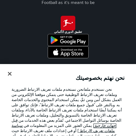
Football as it's meant to be
تطبيق الدوري الألماني
Official Partners
نحن نهتم بخصوصيتك
نحن نستخدم ملفانحن نستخدم ملفات تعريف الارتباط الضرورية
وملفات تعريف الارتباط الوظيفية حتى يتمكن موقعنا الإلكتروني من
العمل بشكل آمن ومن ثمَّ، يمكن استخدام المحتوى والخدمات الخاصة
به. وبالنقر على "قبول جميع ملفات تعريف الارتباط"، فإنك توافق على
أنه يمكننا أيضًا استخدام ملفات تعريف الارتباط الخاصة بالأداء، وملفات
تعريف الارتباط الخاصة بالتسويق والتحليل، وملفات تعريف الارتباط
الخاصة بوسائل التواصل الاجتماعي. تُقدَّم بعض هذه الخدمات من قِبل
جهات خارجية
. يمكن العثور على المزيد من المعلومات في
سياسة
ملفات تعريف الارتباط
] أو في إعدادات ملف تعريف الارتباط حيث