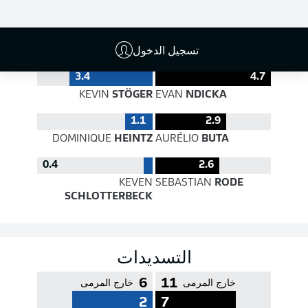
جودة التمرير
تسجيل الدخول
3.4
4.7
KEVIN
STÖGER
EVAN
NDICKA
1.1
2.9
DOMINIQUE
HEINTZ
AURÉLIO
BUTA
0.4
2.6
KEVEN
SEBASTIAN
RODE
SCHLOTTERBECK
التسديدات
6
11
خارج المرمى
خارج المرمى
2
7