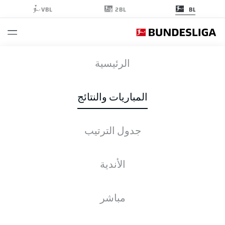
2BL
VBL
BL
BOC
-
SGE
الرئيسية
BOC
SGE
1
1
المباريات والنتائج
جدول الترتيب
التغطية المباشرة
الأخبار
التشكيلات
الإحصائيات
جدول الترتيب
الأندية
مباشر