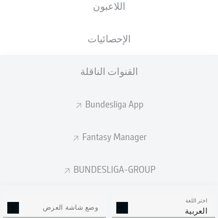
اللاعبون
الأهداف المتوقعة
الإحصائيات
2.59
القنوات الناقلة
2.01
Bundesliga App
1
1
Fantasy Manager
Goals
BUNDESLIGA-GROUP
التمريرات المكتملة
اختر اللغة
219
589
وضع شاشة العرض
العربية
الدقة
61 %
83 %