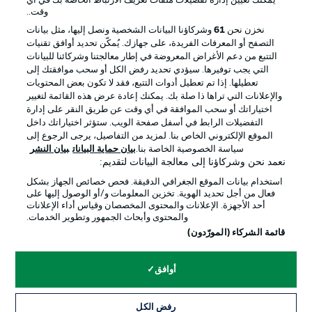
يمكنك تعيين إدارة تفضيلات ملفات تعريف الارتباط الخاصة بك في أي
الإعلانات
الإخطارات القانونية
وقت..
إدارة التفضيلات
بيان الخصوصية
نخزن نحن
61
وشركاؤنا البيانات الشخصية ونصل إليها، مثل بيانات
التصفح أو المعرفات الفريدة، على جهازك. يُمكّن تحديد أوافق تقنيات
شروط الاستخدام
القنوات الناقلة
التتبع من دعم الأغراض المعروضة في إطار معالجتنا وشركائنا للبيانات
الوظائف
جهة النشر
التي يجب توفيرها. سيؤدي تحديد رفض الكل أو سحب موافقتك إلى
تعطيلها. إذا تم تعطيل أدوات التتبع، فقد لا تكون بعض المحتويات
تواصل معنا
اللاعبون
والإعلانات التي تراها ذا صلة بك. يمكنك إعادة عرض هذه القائمة لتغيير
اختياراتك أو سحب الموافقة في أي وقت عن طريق النقر على إدارة
التفضيلات الرابط في أسفل صفحة الويب. ستؤثر اختياراتك داخل
الموقع الإلكتروني الخاص بنا. لمزيد من التفاصيل، يرجى الرجوع إلى
سياسة الخصوصية الخاصة بنا.
بيان حماية البيانات
بيان النشر
نعمد نحن وشركاؤنا إلى معالجة البيانات لتقديم:
استخدام بيانات الموقع الجغرافي الدقيقة. فحص خصائص الجهاز بشكل
فعال من أجل تحديد الهوية. تخزين المعلومات و/أو الوصول إليها على
أحد الأجهزة. الإعلانات والمحتوى المخصصان وقياس أداء الإعلانات
والمحتوى وأبحاث الجمهور وتطوير الخدمات.
© 2026 Bundesliga-Gruppe GmbH
قائمة الشركاء (المورّدون)
اختر اللغة
أوافق
العربية
رفض الكل