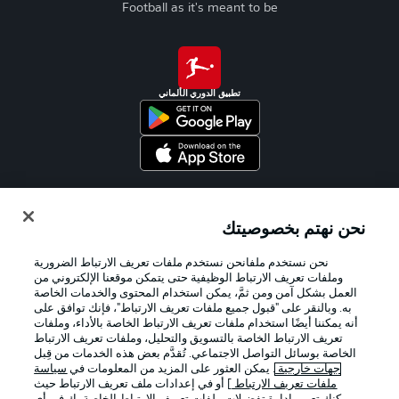
Football as it's meant to be
تطبيق الدوري الألماني
Official Partners
نحن نهتم بخصوصيتك
نحن نستخدم ملفانحن نستخدم ملفات تعريف الارتباط الضرورية
وملفات تعريف الارتباط الوظيفية حتى يتمكن موقعنا الإلكتروني من
العمل بشكل آمن ومن ثمَّ، يمكن استخدام المحتوى والخدمات الخاصة
به. وبالنقر على "قبول جميع ملفات تعريف الارتباط"، فإنك توافق على
أنه يمكننا أيضًا استخدام ملفات تعريف الارتباط الخاصة بالأداء، وملفات
تعريف الارتباط الخاصة بالتسويق والتحليل، وملفات تعريف الارتباط
الخاصة بوسائل التواصل الاجتماعي. تُقدَّم بعض هذه الخدمات من قِبل
جهات خارجية
. يمكن العثور على المزيد من المعلومات في
سياسة
ملفات تعريف الارتباط
] أو في إعدادات ملف تعريف الارتباط حيث