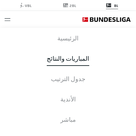
2BL
VBL
BL
M05
-
FCU
الرئيسية
M05
FCU
1
2
المباريات والنتائج
جدول الترتيب
التغطية المباشرة
الأخبار
التشكيلات
الإحصائيات
جدول الترتيب
الأندية
مباشر