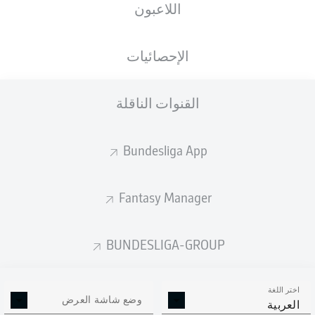
اللاعبون
الأهداف المتوقعة
الإحصائيات
2
القنوات الناقلة
1.36
1
Bundesliga App
0.95
Fantasy Manager
Goals
BUNDESLIGA-GROUP
التمريرات المكتملة
اختر اللغة
396
418
وضع شاشة العرض
العربية
الدقة
75 %
74 %