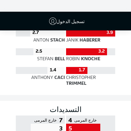
جودة التمرير
تسجيل الدخول
2.7
3.9
ANTON
STACH
JANIK
HABERER
2.5
3.2
STEFAN
BELL
ROBIN
KNOCHE
1.4
1.7
ANTHONY
CACI
CHRISTOPHER
TRIMMEL
التسديدات
7
4
خارج المرمى
خارج المرمى
3
5