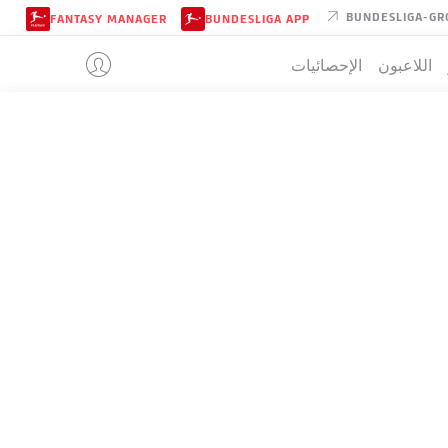
BUNDESLIGA-GR
FANTASY MANAGER
BUNDESLIGA APP
اللاعبون
الإحصائيات
HOFFENHEI
تيب
م
ف-ت-خ
له
+/-
ن
71
+54
92:38
21-8-5
34
71
+39
83:44
22-5-7
34