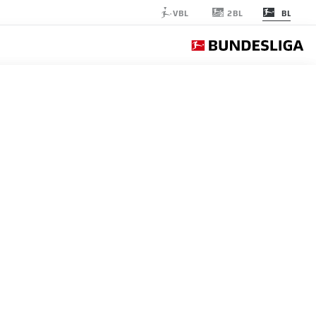
2BL
VBL
BL
SCHALKE
الجولة 10
التغ
Bayern Munich
Bayern
FCB
1
Borussia Dortmund
Dortmund
BVB
2