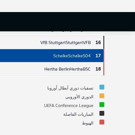
Werder Bremen
Bremen
SVW
13
Bochum
Bochum
BOC
14
Augsburg
Augsburg
FCA
15
VfB Stuttgart
Stuttgart
VFB
16
Schalke
Schalke
S04
17
Hertha Berlin
Hertha
BSC
18
تصفيات دوري أبطال أوروبا
الدوري الأوروبي
UEFA Conference League
المباريات الفاصلة
الهبوط