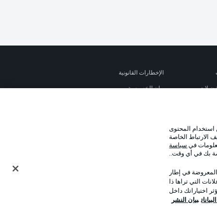
الإخطارات القانونية
تفضيلات
بيان الخصوصية
استخدام
القنوات الناقلة
جهة النشر
 استخدام المحتوى
نا
اللاعبون
ف الارتباط الخاصة
معلومات في
سياسة
صة بك في أي وقت..
 المعروضة في إطار
نات التي تراها ذا
ر اختياراتك داخل
بيانات
بيان النشر