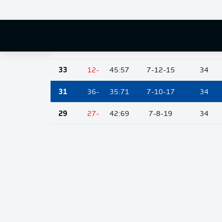
36
-13
51:64
10-6-18
34
35
-32
40:72
10-5-19
34
34
-21
42:63
9-7-18
34
33
-12
45:57
7-12-15
34
31
-36
35:71
7-10-17
34
29
-27
42:69
7-8-19
34