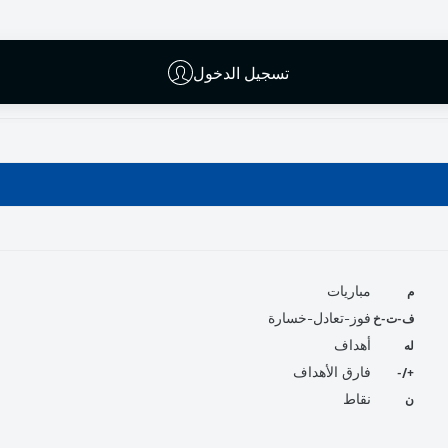
تسجيل الدخول
م
مباريات
ف-ت-خ
فوز-تعادل-خسارة
له
أهداف
+/-
فارق الأهداف
ن
نقاط