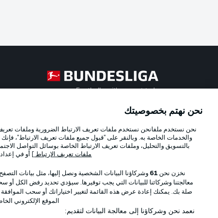
Football as it's meant to be
نحن نهتم بخصوصيتك
Official Partners
نحن نستخدم ملفانحن نستخدم ملفات تعريف الارتباط الضرورية وملفات تعريف ا
والخدمات الخاصة به. وبالنقر على "قبول جميع ملفات تعريف الارتباط"، فإنك ت
بالتسويق والتحليل، وملفات تعريف الارتباط الخاصة بوسائل التواصل الاجتما
ملفات تعريف الارتباط
] أو في إعداد
نخزن نحن
61
وشركاؤنا البيانات الشخصية ونصل إليها، مثل بيانات التصفح
معالجتنا وشركائنا للبيانات التي يجب توفيرها. سيؤدي تحديد رفض الكل أو سحب
صلة بك. يمكنك إعادة عرض هذه القائمة لتغيير اختياراتك أو سحب الموافقة
الموقع الإلكتروني الخا
نعمد نحن وشركاؤنا إلى معالجة البيانات لتقديم: