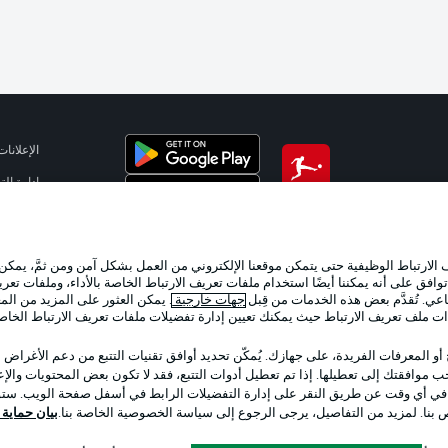
الإعلانات
إدارة ال
تطبيق الدوري الألماني
شروط ال
الوظائف
لارتباط الوظيفية حتى يتمكن موقعنا الإلكتروني من العمل بشكل آمن ومن ثمَّ، يمكن
تواصل مع
وافق على أنه يمكننا أيضًا استخدام ملفات تعريف الارتباط الخاصة بالأداء، وملفات تعري
عي. تُقدَّم بعض هذه الخدمات من قِبل
جهات خارجية
. يمكن العثور على المزيد من ال
ات ملف تعريف الارتباط حيث يمكنك تعيين إدارة تفضيلات ملفات تعريف الارتباط الخا
 أو المعرفات الفريدة، على جهازك. يُمكّن تحديد أوافق تقنيات التتبع من دعم الأغراض
 موافقتك إلى تعطيلها. إذا تم تعطيل أدوات التتبع، فقد لا تكون بعض المحتويات والإعلا
 في أي وقت عن طريق النقر على إدارة التفضيلات الرابط في أسفل صفحة الويب. ستؤث
ص بنا. لمزيد من التفاصيل، يرجى الرجوع إلى سياسة الخصوصية الخاصة بنا.
بيان حماية ال
اختر اللغة