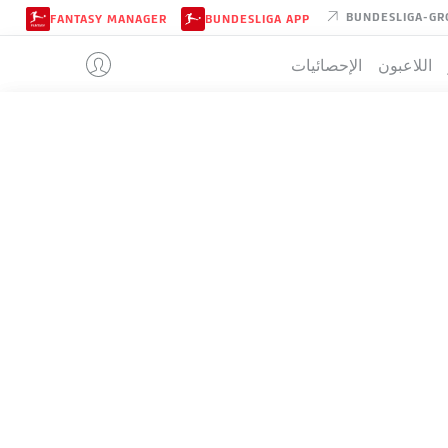
BUNDESLIGA-GR
FANTASY MANAGER
BUNDESLIGA APP
اللاعبون
الإحصائيات
MAINZ
تيب
م
ف-ت-خ
له
+/-
ن
77
+60
97:37
24-5-5
34
69
+33
85:52
22-3-9
34