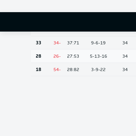
42
-14
38:52
12-6-16
34
38
-17
39:56
10-8-16
34
33
-18
41:59
7-12-15
34
33
-34
37:71
9-6-19
34
28
-26
27:53
5-13-16
34
18
-54
28:82
3-9-22
34