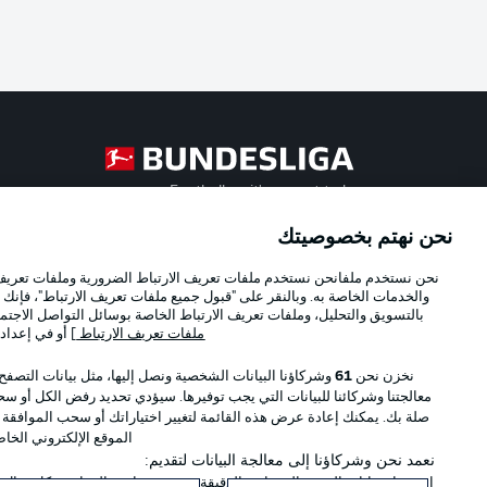
Football as it's meant to be
نحن نهتم بخصوصيتك
Official Partners
نحن نستخدم ملفانحن نستخدم ملفات تعريف الارتباط الضرورية وملفات تعريف ا
والخدمات الخاصة به. وبالنقر على "قبول جميع ملفات تعريف الارتباط"، فإنك ت
بالتسويق والتحليل، وملفات تعريف الارتباط الخاصة بوسائل التواصل الاجتما
ملفات تعريف الارتباط
] أو في إعداد
نخزن نحن
61
وشركاؤنا البيانات الشخصية ونصل إليها، مثل بيانات التصفح
معالجتنا وشركائنا للبيانات التي يجب توفيرها. سيؤدي تحديد رفض الكل أو سحب
صلة بك. يمكنك إعادة عرض هذه القائمة لتغيير اختياراتك أو سحب الموافقة
الموقع الإلكتروني الخا
نعمد نحن وشركاؤنا إلى معالجة البيانات لتقديم:
استخدام بيانات الموقع الجغرافي الدقيقة. فحص خصائص الجهاز بشكل فعال من