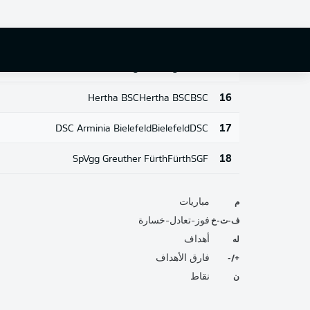
VfL Bochum 1848
Bochum
BOC
13
FC Augsburg
Augsburg
FCA
14
VfB Stuttgart
Stuttgart
VFB
15
Hertha BSC
Hertha BSC
BSC
16
DSC Arminia Bielefeld
Bielefeld
DSC
17
SpVgg Greuther Fürth
Fürth
SGF
18
م
مباريات
ف-ت-خ
فوز-تعادل-خسارة
له
أهداف
+/-
فارق الأهداف
ن
نقاط