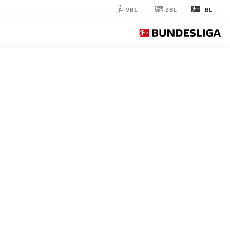
2BL
VBL
BL
RB LEIPZIG
الجولة 18
التغ
FC Bayern München
FC Bayern
FCB
1
Borussia Dortmund
Dortmund
BVB
2