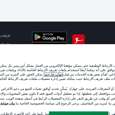
الإعلانات
إدارة ال
تطبيق الدوري الألماني
شروط ال
الوظائف
لارتباط الوظيفية حتى يتمكن موقعنا الإلكتروني من العمل بشكل آمن ومن ثمَّ، يمكن
تواصل مع
وافق على أنه يمكننا أيضًا استخدام ملفات تعريف الارتباط الخاصة بالأداء، وملفات تعري
عي. تُقدَّم بعض هذه الخدمات من قِبل
جهات خارجية
. يمكن العثور على المزيد من ال
ات ملف تعريف الارتباط حيث يمكنك تعيين إدارة تفضيلات ملفات تعريف الارتباط الخا
 أو المعرفات الفريدة، على جهازك. يُمكّن تحديد أوافق تقنيات التتبع من دعم الأغراض
 موافقتك إلى تعطيلها. إذا تم تعطيل أدوات التتبع، فقد لا تكون بعض المحتويات والإعلا
 في أي وقت عن طريق النقر على إدارة التفضيلات الرابط في أسفل صفحة الويب. ستؤث
ص بنا. لمزيد من التفاصيل، يرجى الرجوع إلى سياسة الخصوصية الخاصة بنا.
بيان حماية ال
اختر اللغة
 أجل تحديد الهوية. تخزين المعلومات و/أو الوصول إليها على أحد الأجهزة. الإعلانا