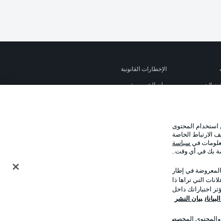
الإخطارات القانونية
تفضيلات
بيان الخصوصية
استخدام
القنوات الناقلة
جهة النشر
 استخدام المحتوى
نا
اللاعبون
ف الارتباط الخاصة
معلومات في
سياسة
صة بك في أي وقت..
 المعروضة في إطار
نات التي تراها ذا
ر اختياراتك داخل
بيانات
بيان النشر
ت والمحتوى المخصصان