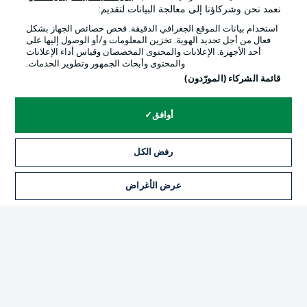
نعمد نحن وشركاؤنا إلى معالجة البيانات لتقديم:
استخدام بيانات الموقع الجغرافي الدقيقة. فحص خصائص الجهاز بشكل
فعال من أجل تحديد الهوية. تخزين المعلومات و/أو الوصول إليها على
أحد الأجهزة. الإعلانات والمحتوى المخصصان وقياس أداء الإعلانات
والمحتوى وأبحاث الجمهور وتطوير الخدمات.
قائمة الشركاء (المورّدون)
أوافق
رفض الكل
الإعلانات
الإخطارات القانونية
إدارة التفضيلات
بيان الخصوصية
عرض الأغراض
شروط الاستخدام
القنوات الناقلة
الوظائف
جهة النشر
تواصل معنا
اللاعبون