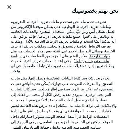
نحن نهتم بخصوصيتك
تسجيل الدخول
نحن نستخدم ملفانحن نستخدم ملفات تعريف الارتباط الضرورية
وملفات تعريف الارتباط الوظيفية حتى يتمكن موقعنا الإلكتروني من
العمل بشكل آمن ومن ثمَّ، يمكن استخدام المحتوى والخدمات الخاصة
به. وبالنقر على "قبول جميع ملفات تعريف الارتباط"، فإنك توافق على
أنه يمكننا أيضًا استخدام ملفات تعريف الارتباط الخاصة بالأداء، وملفات
تعريف الارتباط الخاصة بالتسويق والتحليل، وملفات تعريف الارتباط
الخاصة بوسائل التواصل الاجتماعي. تُقدَّم بعض هذه الخدمات من قِبل
جهات خارجية
. يمكن العثور على المزيد من المعلومات في
سياسة
ملفات تعريف الارتباط
] أو في إعدادات ملف تعريف الارتباط حيث
يمكنك تعيين إدارة تفضيلات ملفات تعريف الارتباط الخاصة بك في أي
Football as it's meant to be
وقت..
نخزن نحن
61
وشركاؤنا البيانات الشخصية ونصل إليها، مثل بيانات
التصفح أو المعرفات الفريدة، على جهازك. يُمكّن تحديد أوافق تقنيات
التتبع من دعم الأغراض المعروضة في إطار معالجتنا وشركائنا للبيانات
تطبيق الدوري الألماني
التي يجب توفيرها. سيؤدي تحديد رفض الكل أو سحب موافقتك إلى
تعطيلها. إذا تم تعطيل أدوات التتبع، فقد لا تكون بعض المحتويات
والإعلانات التي تراها ذا صلة بك. يمكنك إعادة عرض هذه القائمة لتغيير
اختياراتك أو سحب الموافقة في أي وقت عن طريق النقر على إدارة
التفضيلات الرابط في أسفل صفحة الويب. ستؤثر اختياراتك داخل
الموقع الإلكتروني الخاص بنا. لمزيد من التفاصيل، يرجى الرجوع إلى
Official Partners
سياسة الخصوصية الخاصة بنا.
بيان حماية البيانات
بيان النشر