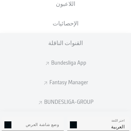
اللاعبون
الأهداف المتوقعة
الإحصائيات
القنوات الناقلة
Bundesliga App
Fantasy Manager
Goals
BUNDESLIGA-GROUP
التمريرات المكتملة
اختر اللغة
0
0
وضع شاشة العرض
العربية
الدقة
0 %
0 %