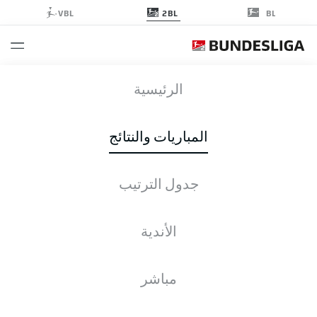
2BL
VBL
BL
H96
-
EBS
الرئيسية
المباريات والنتائج
جدول الترتيب
التغطية المباشرة
الأخبار
التشكيلات
الإحصائيات
جدول الترتيب
الأندية
مباشر