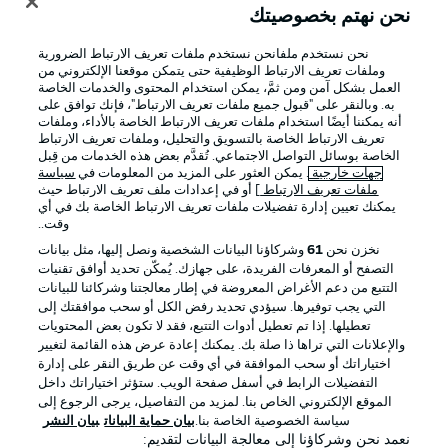
نحن نهتم بخصوصيتك
نحن نستخدم ملفانحن نستخدم ملفات تعريف الارتباط الضرورية
وملفات تعريف الارتباط الوظيفية حتى يتمكن موقعنا الإلكتروني من
العمل بشكل آمن ومن ثمَّ، يمكن استخدام المحتوى والخدمات الخاصة
به. وبالنقر على "قبول جميع ملفات تعريف الارتباط"، فإنك توافق على
أنه يمكننا أيضًا استخدام ملفات تعريف الارتباط الخاصة بالأداء، وملفات
تعريف الارتباط الخاصة بالتسويق والتحليل، وملفات تعريف الارتباط
الخاصة بوسائل التواصل الاجتماعي. تُقدَّم بعض هذه الخدمات من قِبل
جهات خارجية
. يمكن العثور على المزيد من المعلومات في
سياسة
ملفات تعريف الارتباط
] أو في إعدادات ملف تعريف الارتباط حيث
يمكنك تعيين إدارة تفضيلات ملفات تعريف الارتباط الخاصة بك في أي
الإعلانات
الإخطارات القانونية
وقت..
إدارة التفضيلات
بيان الخصوصية
نخزن نحن
61
وشركاؤنا البيانات الشخصية ونصل إليها، مثل بيانات
التصفح أو المعرفات الفريدة، على جهازك. يُمكّن تحديد أوافق تقنيات
شروط الاستخدام
الوظائف
التتبع من دعم الأغراض المعروضة في إطار معالجتنا وشركائنا للبيانات
جهة النشر
تواصل معنا
التي يجب توفيرها. سيؤدي تحديد رفض الكل أو سحب موافقتك إلى
تعطيلها. إذا تم تعطيل أدوات التتبع، فقد لا تكون بعض المحتويات
اللاعبون
والإعلانات التي تراها ذا صلة بك. يمكنك إعادة عرض هذه القائمة لتغيير
اختياراتك أو سحب الموافقة في أي وقت عن طريق النقر على إدارة
التفضيلات الرابط في أسفل صفحة الويب. ستؤثر اختياراتك داخل
الموقع الإلكتروني الخاص بنا. لمزيد من التفاصيل، يرجى الرجوع إلى
سياسة الخصوصية الخاصة بنا.
بيان حماية البيانات
بيان النشر
نعمد نحن وشركاؤنا إلى معالجة البيانات لتقديم: