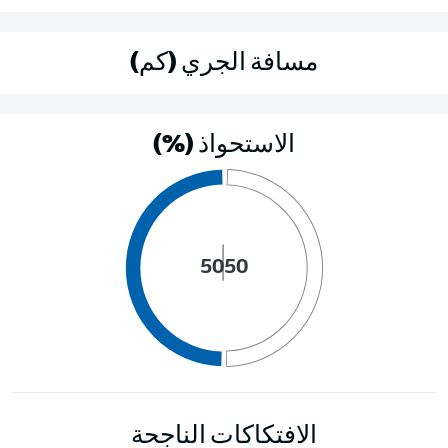
مسافة الجري (كم)
الاستحواذ (%)
50
50
الافتكاكات الناجحة