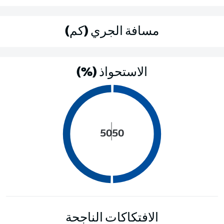
مسافة الجري (كم)
الاستحواذ (%)
50
50
الافتكاكات الناجحة