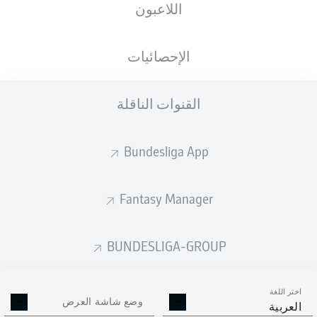
اللاعبون
الأهداف المتوقعة
الإحصائيات
القنوات الناقلة
Bundesliga App
Fantasy Manager
Goals
BUNDESLIGA-GROUP
التمريرات المكتملة
اختر اللغة
0
0
وضع شاشة العرض
العربية
الدقة
0 %
0 %