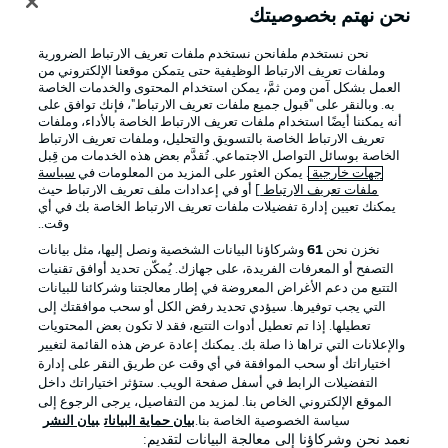
نحن نهتم بخصوصيتك
نحن نستخدم ملفانحن نستخدم ملفات تعريف الارتباط الضرورية
وملفات تعريف الارتباط الوظيفية حتى يتمكن موقعنا الإلكتروني من
العمل بشكل آمن ومن ثمَّ، يمكن استخدام المحتوى والخدمات الخاصة
به. وبالنقر على "قبول جميع ملفات تعريف الارتباط"، فإنك توافق على
أنه يمكننا أيضًا استخدام ملفات تعريف الارتباط الخاصة بالأداء، وملفات
تعريف الارتباط الخاصة بالتسويق والتحليل، وملفات تعريف الارتباط
الخاصة بوسائل التواصل الاجتماعي. تُقدَّم بعض هذه الخدمات من قِبل
جهات خارجية
. يمكن العثور على المزيد من المعلومات في
سياسة
ملفات تعريف الارتباط
] أو في إعدادات ملف تعريف الارتباط حيث
يمكنك تعيين إدارة تفضيلات ملفات تعريف الارتباط الخاصة بك في أي
الإعلانات
الإخطارات القانونية
وقت..
إدارة التفضيلات
بيان الخصوصية
نخزن نحن
61
وشركاؤنا البيانات الشخصية ونصل إليها، مثل بيانات
التصفح أو المعرفات الفريدة، على جهازك. يُمكّن تحديد أوافق تقنيات
شروط الاستخدام
الوظائف
التتبع من دعم الأغراض المعروضة في إطار معالجتنا وشركائنا للبيانات
جهة النشر
تواصل معنا
التي يجب توفيرها. سيؤدي تحديد رفض الكل أو سحب موافقتك إلى
تعطيلها. إذا تم تعطيل أدوات التتبع، فقد لا تكون بعض المحتويات
اللاعبون
والإعلانات التي تراها ذا صلة بك. يمكنك إعادة عرض هذه القائمة لتغيير
اختياراتك أو سحب الموافقة في أي وقت عن طريق النقر على إدارة
التفضيلات الرابط في أسفل صفحة الويب. ستؤثر اختياراتك داخل
الموقع الإلكتروني الخاص بنا. لمزيد من التفاصيل، يرجى الرجوع إلى
سياسة الخصوصية الخاصة بنا.
بيان حماية البيانات
بيان النشر
نعمد نحن وشركاؤنا إلى معالجة البيانات لتقديم: