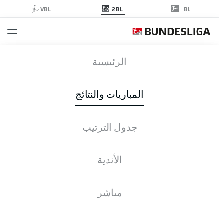
2BL
VBL
BL
KSV
-
BOC
الرئيسية
المباريات والنتائج
جدول الترتيب
التغطية المباشرة
الأخبار
التشكيلات
الإحصائيات
جدول الترتيب
الأندية
الأحد, 23.05.2027
13:30 م
مباشر
Ruhrstadion