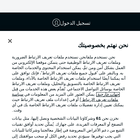
تسجيل الدخول
نحن نهتم بخصوصيتك
نحن نستخدم ملفانحن نستخدم ملفات تعريف الارتباط الضرورية
وملفات تعريف الارتباط الوظيفية حتى يتمكن موقعنا الإلكتروني من
العمل بشكل آمن ومن ثمَّ، يمكن استخدام المحتوى والخدمات الخاصة
به. وبالنقر على "قبول جميع ملفات تعريف الارتباط"، فإنك توافق على
أنه يمكننا أيضًا استخدام ملفات تعريف الارتباط الخاصة بالأداء، وملفات
تعريف الارتباط الخاصة بالتسويق والتحليل، وملفات تعريف الارتباط
الخاصة بوسائل التواصل الاجتماعي. تُقدَّم بعض هذه الخدمات من قِبل
Football as it's meant to be
جهات خارجية
. يمكن العثور على المزيد من المعلومات في
سياسة
ملفات تعريف الارتباط
] أو في إعدادات ملف تعريف الارتباط حيث
يمكنك تعيين إدارة تفضيلات ملفات تعريف الارتباط الخاصة بك في أي
وقت..
نخزن نحن
61
وشركاؤنا البيانات الشخصية ونصل إليها، مثل بيانات
تطبيق الدوري الألماني
التصفح أو المعرفات الفريدة، على جهازك. يُمكّن تحديد أوافق تقنيات
التتبع من دعم الأغراض المعروضة في إطار معالجتنا وشركائنا للبيانات
التي يجب توفيرها. سيؤدي تحديد رفض الكل أو سحب موافقتك إلى