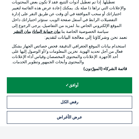
تعطيلها. إذا تم تعطيل أدوات التتبع، فقد لا تكون بعض المحتويات
والإعلانات التي تراها ذا صلة بك. يمكنك إعادة عرض هذه القائمة لتغيير
اختياراتك أو سحب الموافقة في أي وقت عن طريق النقر على إدارة
Official Partners
التفضيلات الرابط في أسفل صفحة الويب. ستؤثر اختياراتك داخل
الموقع الإلكتروني الخاص بنا. لمزيد من التفاصيل، يرجى الرجوع إلى
سياسة الخصوصية الخاصة بنا.
بيان حماية البيانات
بيان النشر
نعمد نحن وشركاؤنا إلى معالجة البيانات لتقديم:
استخدام بيانات الموقع الجغرافي الدقيقة. فحص خصائص الجهاز بشكل
فعال من أجل تحديد الهوية. تخزين المعلومات و/أو الوصول إليها على
أحد الأجهزة. الإعلانات والمحتوى المخصصان وقياس أداء الإعلانات
والمحتوى وأبحاث الجمهور وتطوير الخدمات.
قائمة الشركاء (المورّدون)
أوافق
الإعلانات
الإخطارات القانونية
إدارة التفضيلات
بيان الخصوصية
رفض الكل
شروط الاستخدام
الوظائف
عرض الأغراض
التذاكر
جهة النشر
تواصل معنا
اللاعبون