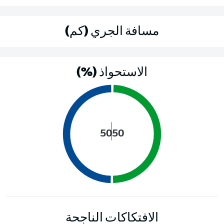
مسافة الجري (كم)
الاستحواذ (%)
50
50
الافتكاكات الناجحة