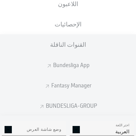
اللاعبون
الأهداف المتوقعة
الإحصائيات
القنوات الناقلة
Bundesliga App
Fantasy Manager
Goals
BUNDESLIGA-GROUP
التمريرات المكتملة
اختر اللغة
0
0
وضع شاشة العرض
العربية
الدقة
0 %
0 %