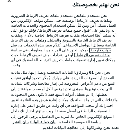
نحن نهتم بخصوصيتك
نحن نستخدم ملفانحن نستخدم ملفات تعريف الارتباط الضرورية
وملفات تعريف الارتباط الوظيفية حتى يتمكن موقعنا الإلكتروني من
العمل بشكل آمن ومن ثمَّ، يمكن استخدام المحتوى والخدمات الخاصة
به. وبالنقر على "قبول جميع ملفات تعريف الارتباط"، فإنك توافق على
أنه يمكننا أيضًا استخدام ملفات تعريف الارتباط الخاصة بالأداء، وملفات
تعريف الارتباط الخاصة بالتسويق والتحليل، وملفات تعريف الارتباط
الخاصة بوسائل التواصل الاجتماعي. تُقدَّم بعض هذه الخدمات من قِبل
جهات خارجية
. يمكن العثور على المزيد من المعلومات في
سياسة
ملفات تعريف الارتباط
] أو في إعدادات ملف تعريف الارتباط حيث
يمكنك تعيين إدارة تفضيلات ملفات تعريف الارتباط الخاصة بك في أي
الإعلانات
الإخطارات القانونية
وقت..
إدارة التفضيلات
بيان الخصوصية
نخزن نحن
61
وشركاؤنا البيانات الشخصية ونصل إليها، مثل بيانات
التصفح أو المعرفات الفريدة، على جهازك. يُمكّن تحديد أوافق تقنيات
شروط الاستخدام
الوظائف
التتبع من دعم الأغراض المعروضة في إطار معالجتنا وشركائنا للبيانات
جهة النشر
تواصل معنا
التي يجب توفيرها. سيؤدي تحديد رفض الكل أو سحب موافقتك إلى
تعطيلها. إذا تم تعطيل أدوات التتبع، فقد لا تكون بعض المحتويات
اللاعبون
والإعلانات التي تراها ذا صلة بك. يمكنك إعادة عرض هذه القائمة لتغيير
اختياراتك أو سحب الموافقة في أي وقت عن طريق النقر على إدارة
التفضيلات الرابط في أسفل صفحة الويب. ستؤثر اختياراتك داخل
الموقع الإلكتروني الخاص بنا. لمزيد من التفاصيل، يرجى الرجوع إلى
سياسة الخصوصية الخاصة بنا.
بيان حماية البيانات
بيان النشر
نعمد نحن وشركاؤنا إلى معالجة البيانات لتقديم: