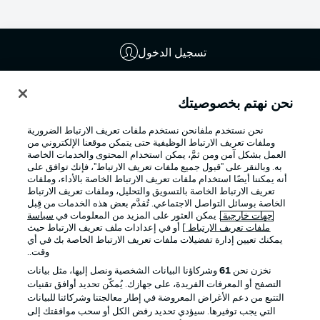
تسجيل الدخول
نحن نهتم بخصوصيتك
نحن نستخدم ملفانحن نستخدم ملفات تعريف الارتباط الضرورية
وملفات تعريف الارتباط الوظيفية حتى يتمكن موقعنا الإلكتروني من
العمل بشكل آمن ومن ثمَّ، يمكن استخدام المحتوى والخدمات الخاصة
به. وبالنقر على "قبول جميع ملفات تعريف الارتباط"، فإنك توافق على
أنه يمكننا أيضًا استخدام ملفات تعريف الارتباط الخاصة بالأداء، وملفات
تعريف الارتباط الخاصة بالتسويق والتحليل، وملفات تعريف الارتباط
الخاصة بوسائل التواصل الاجتماعي. تُقدَّم بعض هذه الخدمات من قِبل
Football as it's meant to be
جهات خارجية
. يمكن العثور على المزيد من المعلومات في
سياسة
ملفات تعريف الارتباط
] أو في إعدادات ملف تعريف الارتباط حيث
يمكنك تعيين إدارة تفضيلات ملفات تعريف الارتباط الخاصة بك في أي
وقت..
نخزن نحن
61
وشركاؤنا البيانات الشخصية ونصل إليها، مثل بيانات
تطبيق الدوري الألماني
التصفح أو المعرفات الفريدة، على جهازك. يُمكّن تحديد أوافق تقنيات
التتبع من دعم الأغراض المعروضة في إطار معالجتنا وشركائنا للبيانات
التي يجب توفيرها. سيؤدي تحديد رفض الكل أو سحب موافقتك إلى