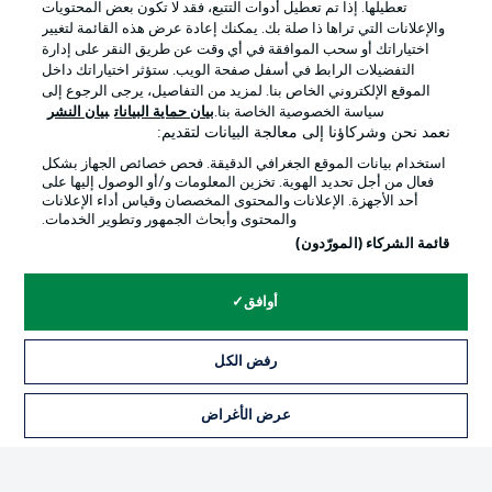
تعطيلها. إذا تم تعطيل أدوات التتبع، فقد لا تكون بعض المحتويات
والإعلانات التي تراها ذا صلة بك. يمكنك إعادة عرض هذه القائمة لتغيير
اختياراتك أو سحب الموافقة في أي وقت عن طريق النقر على إدارة
Official Partners
التفضيلات الرابط في أسفل صفحة الويب. ستؤثر اختياراتك داخل
الموقع الإلكتروني الخاص بنا. لمزيد من التفاصيل، يرجى الرجوع إلى
سياسة الخصوصية الخاصة بنا.
بيان حماية البيانات
بيان النشر
نعمد نحن وشركاؤنا إلى معالجة البيانات لتقديم:
استخدام بيانات الموقع الجغرافي الدقيقة. فحص خصائص الجهاز بشكل
فعال من أجل تحديد الهوية. تخزين المعلومات و/أو الوصول إليها على
أحد الأجهزة. الإعلانات والمحتوى المخصصان وقياس أداء الإعلانات
والمحتوى وأبحاث الجمهور وتطوير الخدمات.
قائمة الشركاء (المورّدون)
أوافق
الإعلانات
الإخطارات القانونية
إدارة التفضيلات
بيان الخصوصية
رفض الكل
شروط الاستخدام
الوظائف
عرض الأغراض
التذاكر
جهة النشر
تواصل معنا
اللاعبون