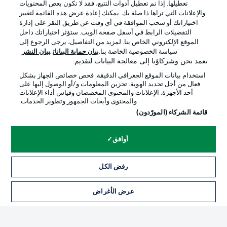
تعطيلها. إذا تم تعطيل أدوات التتبع، فقد لا تكون بعض المحتويات
والإعلانات التي تراها ذا صلة بك. يمكنك إعادة عرض هذه القائمة لتغيير
اختياراتك أو سحب الموافقة في أي وقت عن طريق النقر على إدارة
Official Partners
التفضيلات الرابط في أسفل صفحة الويب. ستؤثر اختياراتك داخل
الموقع الإلكتروني الخاص بنا. لمزيد من التفاصيل، يرجى الرجوع إلى
سياسة الخصوصية الخاصة بنا.
بيان حماية البيانات
بيان النشر
نعمد نحن وشركاؤنا إلى معالجة البيانات لتقديم:
استخدام بيانات الموقع الجغرافي الدقيقة. فحص خصائص الجهاز بشكل
فعال من أجل تحديد الهوية. تخزين المعلومات و/أو الوصول إليها على
أحد الأجهزة. الإعلانات والمحتوى المخصصان وقياس أداء الإعلانات
والمحتوى وأبحاث الجمهور وتطوير الخدمات.
قائمة الشركاء (المورّدون)
أوافق
الإعلانات
الإخطارات القانونية
إدارة التفضيلات
بيان الخصوصية
رفض الكل
شروط الاستخدام
الوظائف
عرض الأغراض
التذاكر
جهة النشر
تواصل معنا
اللاعبون