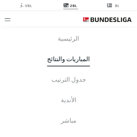
2BL
VBL
BL
FCM
-
FCH
الرئيسية
المباريات والنتائج
جدول الترتيب
التغطية المباشرة
الأخبار
التشكيلات
الإحصائيات
جدول الترتيب
الأندية
الأحد, 23.05.2027
13:30 م
مباشر
Voith-Arena