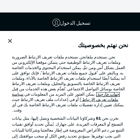
تسجيل الدخول
نحن نهتم بخصوصيتك
نحن نستخدم ملفانحن نستخدم ملفات تعريف الارتباط الضرورية
وملفات تعريف الارتباط الوظيفية حتى يتمكن موقعنا الإلكتروني من
العمل بشكل آمن ومن ثمَّ، يمكن استخدام المحتوى والخدمات الخاصة
به. وبالنقر على "قبول جميع ملفات تعريف الارتباط"، فإنك توافق على
أنه يمكننا أيضًا استخدام ملفات تعريف الارتباط الخاصة بالأداء، وملفات
تعريف الارتباط الخاصة بالتسويق والتحليل، وملفات تعريف الارتباط
الخاصة بوسائل التواصل الاجتماعي. تُقدَّم بعض هذه الخدمات من قِبل
Football as it's meant to be
جهات خارجية
. يمكن العثور على المزيد من المعلومات في
سياسة
ملفات تعريف الارتباط
] أو في إعدادات ملف تعريف الارتباط حيث
يمكنك تعيين إدارة تفضيلات ملفات تعريف الارتباط الخاصة بك في أي
وقت..
نخزن نحن
61
وشركاؤنا البيانات الشخصية ونصل إليها، مثل بيانات
تطبيق الدوري الألماني
التصفح أو المعرفات الفريدة، على جهازك. يُمكّن تحديد أوافق تقنيات
التتبع من دعم الأغراض المعروضة في إطار معالجتنا وشركائنا للبيانات
التي يجب توفيرها. سيؤدي تحديد رفض الكل أو سحب موافقتك إلى