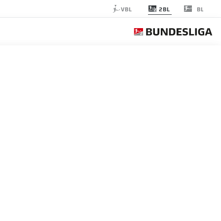
2BL
VBL
BL
 OSNABRÜCK
الجولة 33
التغ