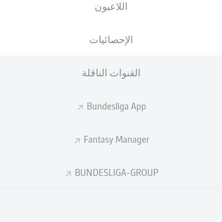
اللاعبون
Stadion an der Bremer Brücke
الإحصائيات
القنوات الناقلة
إعلان
Bundesliga App
Fantasy Manager
BUNDESLIGA-GROUP
لم يتوفر محتوى بعد لاختيارك.