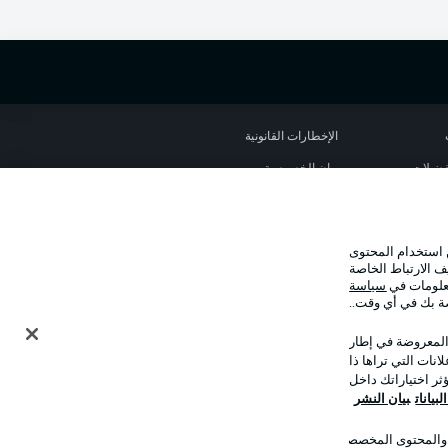
الإخطارات القانونية
تفضيلات
بيان الخصوصية
استخدام
الوظائف
شر
تواصل معنا
 استخدام المحتوى
ف الارتباط الخاصة
معلومات في
سياسة
صة بك في أي وقت..
 المعروضة في إطار
نات التي تراها ذا
ر اختياراتك داخل
بيانات
بيان النشر
ت والمحتوى المخصصان
وضع شاشة العرض