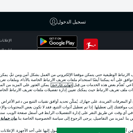
تسجيل الدخول
الإعلانات
إدارة ال
تطبيق الدوري الألماني
شروط ال
جهة الن
لارتباط الوظيفية حتى يتمكن موقعنا الإلكتروني من العمل بشكل آمن ومن ثمَّ، يمكن
اللاعبون
وافق على أنه يمكننا أيضًا استخدام ملفات تعريف الارتباط الخاصة بالأداء، وملفات تعري
عي. تُقدَّم بعض هذه الخدمات من قِبل
جهات خارجية
. يمكن العثور على المزيد من ال
ات ملف تعريف الارتباط حيث يمكنك تعيين إدارة تفضيلات ملفات تعريف الارتباط الخا
 أو المعرفات الفريدة، على جهازك. يُمكّن تحديد أوافق تقنيات التتبع من دعم الأغراض
 موافقتك إلى تعطيلها. إذا تم تعطيل أدوات التتبع، فقد لا تكون بعض المحتويات والإعلا
 في أي وقت عن طريق النقر على إدارة التفضيلات الرابط في أسفل صفحة الويب. ستؤث
ص بنا. لمزيد من التفاصيل، يرجى الرجوع إلى سياسة الخصوصية الخاصة بنا.
بيان حماية ال
اختر اللغة
 أجل تحديد الهوية. تخزين المعلومات و/أو الوصول إليها على أحد الأجهزة. الإعلانا