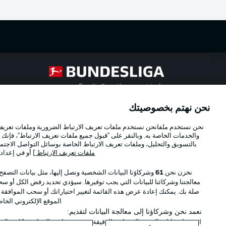
Football as it's meant to be
نحن نهتم بخصوصيتك
Official Partners
نحن نستخدم ملفانحن نستخدم ملفات تعريف الارتباط الضرورية وملفات تعريف ا
والخدمات الخاصة به. وبالنقر على "قبول جميع ملفات تعريف الارتباط"، فإنك ت
بالتسويق والتحليل، وملفات تعريف الارتباط الخاصة بوسائل التواصل الاجتما
ملفات تعريف الارتباط
] أو في إعداد
نخزن نحن
61
وشركاؤنا البيانات الشخصية ونصل إليها، مثل بيانات التصفح
معالجتنا وشركائنا للبيانات التي يجب توفيرها. سيؤدي تحديد رفض الكل أو سحب
صلة بك. يمكنك إعادة عرض هذه القائمة لتغيير اختياراتك أو سحب الموافقة
الموقع الإلكتروني الخا
نعمد نحن وشركاؤنا إلى معالجة البيانات لتقديم:
استخدام بيانات الموقع الجغرافي الدقيقة. فحص خصائص الجهاز بشكل فعال من