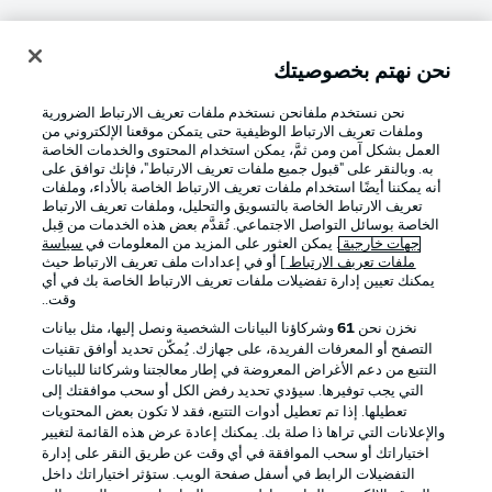
نحن نهتم بخصوصيتك
تسجيل الدخول
نحن نستخدم ملفانحن نستخدم ملفات تعريف الارتباط الضرورية
وملفات تعريف الارتباط الوظيفية حتى يتمكن موقعنا الإلكتروني من
العمل بشكل آمن ومن ثمَّ، يمكن استخدام المحتوى والخدمات الخاصة
به. وبالنقر على "قبول جميع ملفات تعريف الارتباط"، فإنك توافق على
أنه يمكننا أيضًا استخدام ملفات تعريف الارتباط الخاصة بالأداء، وملفات
تعريف الارتباط الخاصة بالتسويق والتحليل، وملفات تعريف الارتباط
الخاصة بوسائل التواصل الاجتماعي. تُقدَّم بعض هذه الخدمات من قِبل
جهات خارجية
. يمكن العثور على المزيد من المعلومات في
سياسة
ملفات تعريف الارتباط
] أو في إعدادات ملف تعريف الارتباط حيث
Football as it's meant to be
يمكنك تعيين إدارة تفضيلات ملفات تعريف الارتباط الخاصة بك في أي
وقت..
نخزن نحن
61
وشركاؤنا البيانات الشخصية ونصل إليها، مثل بيانات
التصفح أو المعرفات الفريدة، على جهازك. يُمكّن تحديد أوافق تقنيات
التتبع من دعم الأغراض المعروضة في إطار معالجتنا وشركائنا للبيانات
تطبيق الدوري الألماني
التي يجب توفيرها. سيؤدي تحديد رفض الكل أو سحب موافقتك إلى
تعطيلها. إذا تم تعطيل أدوات التتبع، فقد لا تكون بعض المحتويات
والإعلانات التي تراها ذا صلة بك. يمكنك إعادة عرض هذه القائمة لتغيير
اختياراتك أو سحب الموافقة في أي وقت عن طريق النقر على إدارة
التفضيلات الرابط في أسفل صفحة الويب. ستؤثر اختياراتك داخل