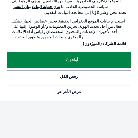
الموقع الإلكتروني الخاص بنا. لمزيد من التفاصيل، يرجى الرجوع إلى
Official Partners
سياسة الخصوصية الخاصة بنا.
بيان حماية البيانات
بيان النشر
نعمد نحن وشركاؤنا إلى معالجة البيانات لتقديم:
استخدام بيانات الموقع الجغرافي الدقيقة. فحص خصائص الجهاز بشكل
فعال من أجل تحديد الهوية. تخزين المعلومات و/أو الوصول إليها على
أحد الأجهزة. الإعلانات والمحتوى المخصصان وقياس أداء الإعلانات
والمحتوى وأبحاث الجمهور وتطوير الخدمات.
قائمة الشركاء (المورّدون)
أوافق
الإعلانات
الإخطارات القانونية
رفض الكل
إدارة التفضيلات
بيان الخصوصية
عرض الأغراض
التذاكر
شروط الاستخدام
الوظائف
جهة النشر
تواصل معنا
اللاعبون