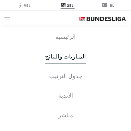
2BL
VBL
BL
SVD
-
SGF
الرئيسية
المباريات والنتائج
جدول الترتيب
التغطية المباشرة
الأخبار
التشكيلات
الإحصائيات
جدول الترتيب
الأندية
مباشر
التحقق مرة أخرى