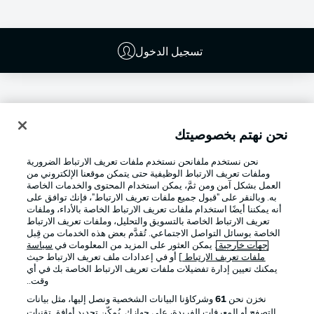
تسجيل الدخول
نحن نهتم بخصوصيتك
نحن نستخدم ملفانحن نستخدم ملفات تعريف الارتباط الضرورية
وملفات تعريف الارتباط الوظيفية حتى يتمكن موقعنا الإلكتروني من
العمل بشكل آمن ومن ثمَّ، يمكن استخدام المحتوى والخدمات الخاصة
به. وبالنقر على "قبول جميع ملفات تعريف الارتباط"، فإنك توافق على
أنه يمكننا أيضًا استخدام ملفات تعريف الارتباط الخاصة بالأداء، وملفات
تعريف الارتباط الخاصة بالتسويق والتحليل، وملفات تعريف الارتباط
Football as it's meant to be
الخاصة بوسائل التواصل الاجتماعي. تُقدَّم بعض هذه الخدمات من قِبل
جهات خارجية
. يمكن العثور على المزيد من المعلومات في
سياسة
ملفات تعريف الارتباط
] أو في إعدادات ملف تعريف الارتباط حيث
يمكنك تعيين إدارة تفضيلات ملفات تعريف الارتباط الخاصة بك في أي
وقت..
تطبيق الدوري الألماني
نخزن نحن
61
وشركاؤنا البيانات الشخصية ونصل إليها، مثل بيانات
التصفح أو المعرفات الفريدة، على جهازك. يُمكّن تحديد أوافق تقنيات