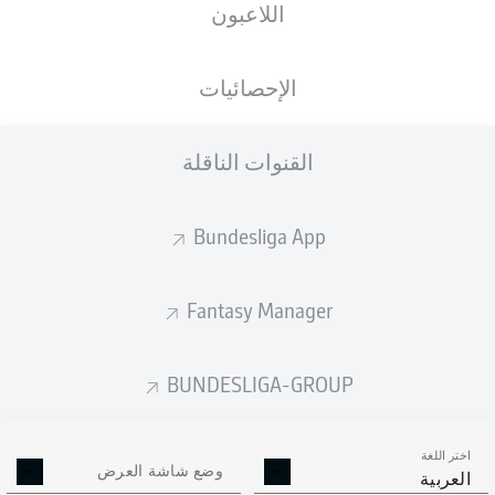
اللاعبون
Avnet Arena
الإحصائيات
القنوات الناقلة
إعلان
Bundesliga App
لم يتوفر محتوى بعد لاختيارك.
Fantasy Manager
BUNDESLIGA-GROUP
اختر اللغة
وضع شاشة العرض
العربية