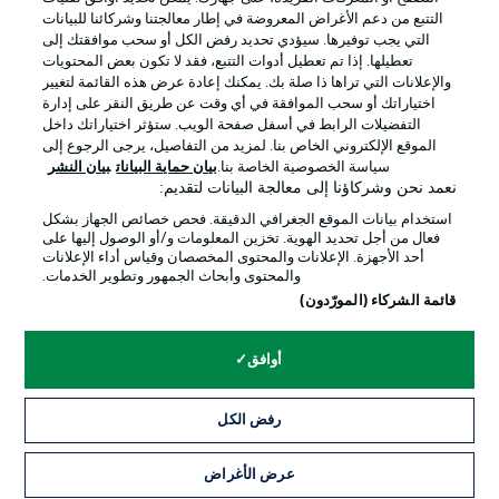
التتبع من دعم الأغراض المعروضة في إطار معالجتنا وشركائنا للبيانات
التي يجب توفيرها. سيؤدي تحديد رفض الكل أو سحب موافقتك إلى
تعطيلها. إذا تم تعطيل أدوات التتبع، فقد لا تكون بعض المحتويات
والإعلانات التي تراها ذا صلة بك. يمكنك إعادة عرض هذه القائمة لتغيير
Official Partners
اختياراتك أو سحب الموافقة في أي وقت عن طريق النقر على إدارة
التفضيلات الرابط في أسفل صفحة الويب. ستؤثر اختياراتك داخل
الموقع الإلكتروني الخاص بنا. لمزيد من التفاصيل، يرجى الرجوع إلى
سياسة الخصوصية الخاصة بنا.
بيان حماية البيانات
بيان النشر
نعمد نحن وشركاؤنا إلى معالجة البيانات لتقديم:
استخدام بيانات الموقع الجغرافي الدقيقة. فحص خصائص الجهاز بشكل
فعال من أجل تحديد الهوية. تخزين المعلومات و/أو الوصول إليها على
أحد الأجهزة. الإعلانات والمحتوى المخصصان وقياس أداء الإعلانات
والمحتوى وأبحاث الجمهور وتطوير الخدمات.
قائمة الشركاء (المورّدون)
الإعلانات
الإخطارات القانونية
أوافق
إدارة التفضيلات
بيان الخصوصية
رفض الكل
شروط الاستخدام
الوظائف
جهة النشر
تواصل معنا
عرض الأغراض
التذاكر
اللاعبون