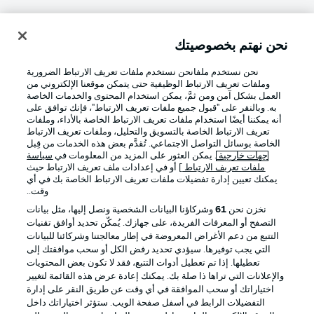
نحن نهتم بخصوصيتك
تسجيل الدخول
نحن نستخدم ملفانحن نستخدم ملفات تعريف الارتباط الضرورية
وملفات تعريف الارتباط الوظيفية حتى يتمكن موقعنا الإلكتروني من
العمل بشكل آمن ومن ثمَّ، يمكن استخدام المحتوى والخدمات الخاصة
به. وبالنقر على "قبول جميع ملفات تعريف الارتباط"، فإنك توافق على
أنه يمكننا أيضًا استخدام ملفات تعريف الارتباط الخاصة بالأداء، وملفات
تعريف الارتباط الخاصة بالتسويق والتحليل، وملفات تعريف الارتباط
الخاصة بوسائل التواصل الاجتماعي. تُقدَّم بعض هذه الخدمات من قِبل
جهات خارجية
. يمكن العثور على المزيد من المعلومات في
سياسة
ملفات تعريف الارتباط
] أو في إعدادات ملف تعريف الارتباط حيث
Football as it's meant to be
يمكنك تعيين إدارة تفضيلات ملفات تعريف الارتباط الخاصة بك في أي
وقت..
نخزن نحن
61
وشركاؤنا البيانات الشخصية ونصل إليها، مثل بيانات
التصفح أو المعرفات الفريدة، على جهازك. يُمكّن تحديد أوافق تقنيات
التتبع من دعم الأغراض المعروضة في إطار معالجتنا وشركائنا للبيانات
تطبيق الدوري الألماني
التي يجب توفيرها. سيؤدي تحديد رفض الكل أو سحب موافقتك إلى
تعطيلها. إذا تم تعطيل أدوات التتبع، فقد لا تكون بعض المحتويات
والإعلانات التي تراها ذا صلة بك. يمكنك إعادة عرض هذه القائمة لتغيير
اختياراتك أو سحب الموافقة في أي وقت عن طريق النقر على إدارة
التفضيلات الرابط في أسفل صفحة الويب. ستؤثر اختياراتك داخل