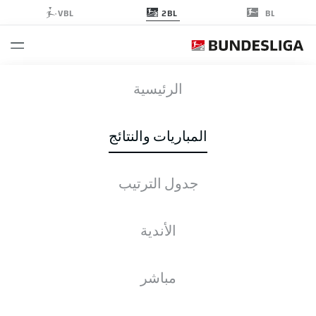
2BL
VBL
BL
KSV
-
H96
الرئيسية
المباريات والنتائج
جدول الترتيب
التغطية المباشرة
الأخبار
التشكيلات
الإحصائيات
جدول الترتيب
الأندية
مباشر
التحقق مرة أخرى