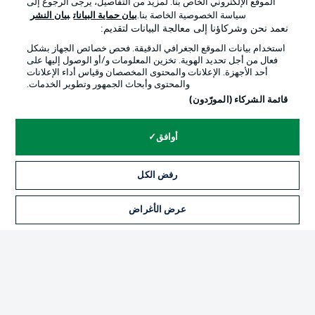
الموقع الإلكتروني الخاص بنا. لمزيد من التفاصيل، يرجى الرجوع إلى
Official Partners
سياسة الخصوصية الخاصة بنا.
بيان حماية البيانات
بيان النشر
نعمد نحن وشركاؤنا إلى معالجة البيانات لتقديم:
استخدام بيانات الموقع الجغرافي الدقيقة. فحص خصائص الجهاز بشكل
فعال من أجل تحديد الهوية. تخزين المعلومات و/أو الوصول إليها على
أحد الأجهزة. الإعلانات والمحتوى المخصصان وقياس أداء الإعلانات
والمحتوى وأبحاث الجمهور وتطوير الخدمات.
قائمة الشركاء (المورّدون)
أوافق
الإعلانات
الإخطارات القانونية
رفض الكل
إدارة التفضيلات
بيان الخصوصية
عرض الأغراض
التذاكر
شروط الاستخدام
الوظائف
جهة النشر
تواصل معنا
اللاعبون