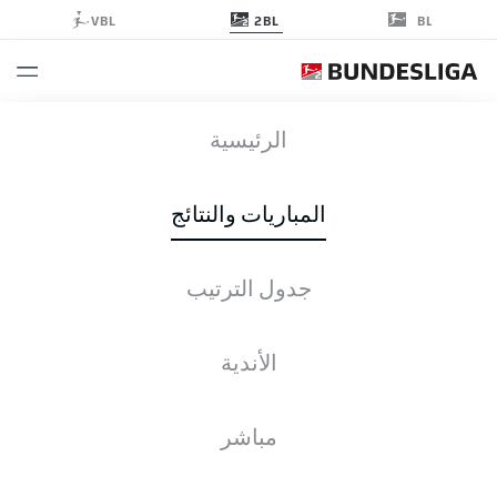
2BL
VBL
BL
DSC
-
SGD
الرئيسية
المباريات والنتائج
جدول الترتيب
التغطية المباشرة
الأخبار
التشكيلات
الإحصائيات
جدول الترتيب
الأندية
مباشر
التحقق مرة أخرى