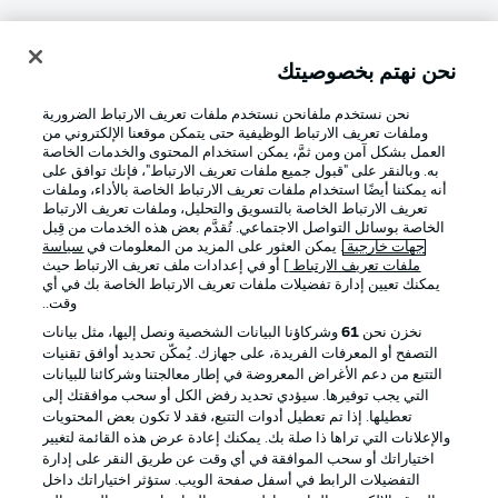
نحن نهتم بخصوصيتك
تسجيل الدخول
نحن نستخدم ملفانحن نستخدم ملفات تعريف الارتباط الضرورية
وملفات تعريف الارتباط الوظيفية حتى يتمكن موقعنا الإلكتروني من
العمل بشكل آمن ومن ثمَّ، يمكن استخدام المحتوى والخدمات الخاصة
به. وبالنقر على "قبول جميع ملفات تعريف الارتباط"، فإنك توافق على
أنه يمكننا أيضًا استخدام ملفات تعريف الارتباط الخاصة بالأداء، وملفات
تعريف الارتباط الخاصة بالتسويق والتحليل، وملفات تعريف الارتباط
الخاصة بوسائل التواصل الاجتماعي. تُقدَّم بعض هذه الخدمات من قِبل
جهات خارجية
. يمكن العثور على المزيد من المعلومات في
سياسة
ملفات تعريف الارتباط
] أو في إعدادات ملف تعريف الارتباط حيث
Football as it's meant to be
يمكنك تعيين إدارة تفضيلات ملفات تعريف الارتباط الخاصة بك في أي
وقت..
نخزن نحن
61
وشركاؤنا البيانات الشخصية ونصل إليها، مثل بيانات
التصفح أو المعرفات الفريدة، على جهازك. يُمكّن تحديد أوافق تقنيات
التتبع من دعم الأغراض المعروضة في إطار معالجتنا وشركائنا للبيانات
تطبيق الدوري الألماني
التي يجب توفيرها. سيؤدي تحديد رفض الكل أو سحب موافقتك إلى
تعطيلها. إذا تم تعطيل أدوات التتبع، فقد لا تكون بعض المحتويات
والإعلانات التي تراها ذا صلة بك. يمكنك إعادة عرض هذه القائمة لتغيير
اختياراتك أو سحب الموافقة في أي وقت عن طريق النقر على إدارة
التفضيلات الرابط في أسفل صفحة الويب. ستؤثر اختياراتك داخل