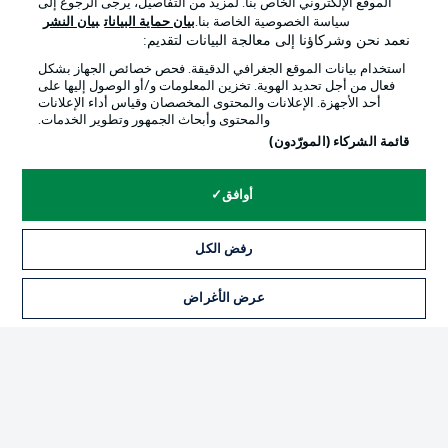
الموقع الإلكتروني الخاص بنا. لمزيد من التفاصيل، يرجى الرجوع إلى
Official Partners
سياسة الخصوصية الخاصة بنا.
بيان حماية البيانات
بيان النشر
نعمد نحن وشركاؤنا إلى معالجة البيانات لتقديم:
استخدام بيانات الموقع الجغرافي الدقيقة. فحص خصائص الجهاز بشكل
فعال من أجل تحديد الهوية. تخزين المعلومات و/أو الوصول إليها على
أحد الأجهزة. الإعلانات والمحتوى المخصصان وقياس أداء الإعلانات
والمحتوى وأبحاث الجمهور وتطوير الخدمات.
قائمة الشركاء (المورّدون)
أوافق
الإعلانات
الإخطارات القانونية
رفض الكل
إدارة التفضيلات
بيان الخصوصية
عرض الأغراض
التذاكر
شروط الاستخدام
الوظائف
جهة النشر
تواصل معنا
اللاعبون