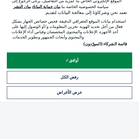
الموقع الإلكتروني الخاص بنا. لمزيد من التفاصيل، يرجى الرجوع إلى
Official Partners
سياسة الخصوصية الخاصة بنا.
بيان حماية البيانات
بيان النشر
نعمد نحن وشركاؤنا إلى معالجة البيانات لتقديم:
استخدام بيانات الموقع الجغرافي الدقيقة. فحص خصائص الجهاز بشكل
فعال من أجل تحديد الهوية. تخزين المعلومات و/أو الوصول إليها على
أحد الأجهزة. الإعلانات والمحتوى المخصصان وقياس أداء الإعلانات
والمحتوى وأبحاث الجمهور وتطوير الخدمات.
قائمة الشركاء (المورّدون)
أوافق
الإعلانات
الإخطارات القانونية
رفض الكل
إدارة التفضيلات
بيان الخصوصية
عرض الأغراض
التذاكر
شروط الاستخدام
الوظائف
جهة النشر
تواصل معنا
اللاعبون