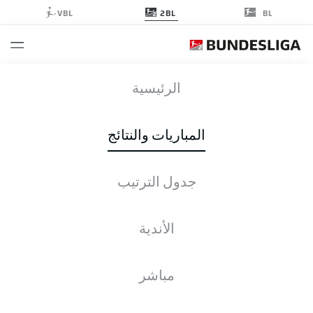
2BL
VBL
BL
KSC
-
KSV
الرئيسية
المباريات والنتائج
جدول الترتيب
التغطية المباشرة
الأخبار
التشكيلات
الإحصائيات
جدول الترتيب
الأندية
مباشر
التحقق مرة أخرى