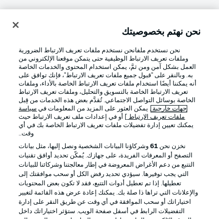
نحن نهتم بخصوصيتك
تسجيل الدخول
نحن نستخدم ملفانحن نستخدم ملفات تعريف الارتباط الضرورية
وملفات تعريف الارتباط الوظيفية حتى يتمكن موقعنا الإلكتروني من
العمل بشكل آمن ومن ثمَّ، يمكن استخدام المحتوى والخدمات الخاصة
به. وبالنقر على "قبول جميع ملفات تعريف الارتباط"، فإنك توافق على
أنه يمكننا أيضًا استخدام ملفات تعريف الارتباط الخاصة بالأداء، وملفات
تعريف الارتباط الخاصة بالتسويق والتحليل، وملفات تعريف الارتباط
الخاصة بوسائل التواصل الاجتماعي. تُقدَّم بعض هذه الخدمات من قِبل
جهات خارجية
. يمكن العثور على المزيد من المعلومات في
سياسة
ملفات تعريف الارتباط
] أو في إعدادات ملف تعريف الارتباط حيث
Football as it's meant to be
يمكنك تعيين إدارة تفضيلات ملفات تعريف الارتباط الخاصة بك في أي
وقت..
نخزن نحن
61
وشركاؤنا البيانات الشخصية ونصل إليها، مثل بيانات
التصفح أو المعرفات الفريدة، على جهازك. يُمكّن تحديد أوافق تقنيات
التتبع من دعم الأغراض المعروضة في إطار معالجتنا وشركائنا للبيانات
تطبيق الدوري الألماني
التي يجب توفيرها. سيؤدي تحديد رفض الكل أو سحب موافقتك إلى
تعطيلها. إذا تم تعطيل أدوات التتبع، فقد لا تكون بعض المحتويات
والإعلانات التي تراها ذا صلة بك. يمكنك إعادة عرض هذه القائمة لتغيير
اختياراتك أو سحب الموافقة في أي وقت عن طريق النقر على إدارة
التفضيلات الرابط في أسفل صفحة الويب. ستؤثر اختياراتك داخل