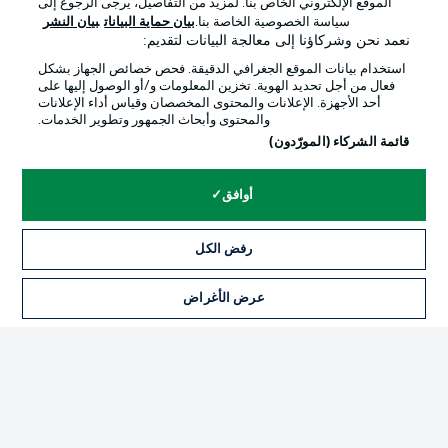
الموقع الإلكتروني الخاص بنا. لمزيد من التفاصيل، يرجى الرجوع إلى
Official Partners
سياسة الخصوصية الخاصة بنا.
بيان حماية البيانات
بيان النشر
نعمد نحن وشركاؤنا إلى معالجة البيانات لتقديم:
استخدام بيانات الموقع الجغرافي الدقيقة. فحص خصائص الجهاز بشكل
فعال من أجل تحديد الهوية. تخزين المعلومات و/أو الوصول إليها على
أحد الأجهزة. الإعلانات والمحتوى المخصصان وقياس أداء الإعلانات
والمحتوى وأبحاث الجمهور وتطوير الخدمات.
قائمة الشركاء (المورّدون)
أوافق
الإعلانات
الإخطارات القانونية
رفض الكل
إدارة التفضيلات
بيان الخصوصية
عرض الأغراض
التذاكر
شروط الاستخدام
الوظائف
جهة النشر
تواصل معنا
اللاعبون