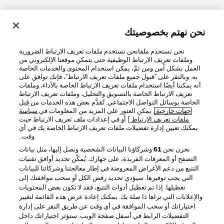
نحن نهتم بخصوصيتك
تسجيل الدخول
نحن نستخدم ملفانحن نستخدم ملفات تعريف الارتباط الضرورية
وملفات تعريف الارتباط الوظيفية حتى يتمكن موقعنا الإلكتروني من
العمل بشكل آمن ومن ثمَّ، يمكن استخدام المحتوى والخدمات الخاصة
به. وبالنقر على "قبول جميع ملفات تعريف الارتباط"، فإنك توافق على
أنه يمكننا أيضًا استخدام ملفات تعريف الارتباط الخاصة بالأداء، وملفات
تعريف الارتباط الخاصة بالتسويق والتحليل، وملفات تعريف الارتباط
الخاصة بوسائل التواصل الاجتماعي. تُقدَّم بعض هذه الخدمات من قِبل
جهات خارجية
. يمكن العثور على المزيد من المعلومات في
سياسة
ملفات تعريف الارتباط
] أو في إعدادات ملف تعريف الارتباط حيث
Football as it's meant to be
يمكنك تعيين إدارة تفضيلات ملفات تعريف الارتباط الخاصة بك في أي
وقت..
نخزن نحن
61
وشركاؤنا البيانات الشخصية ونصل إليها، مثل بيانات
التصفح أو المعرفات الفريدة، على جهازك. يُمكّن تحديد أوافق تقنيات
التتبع من دعم الأغراض المعروضة في إطار معالجتنا وشركائنا للبيانات
تطبيق الدوري الألماني
التي يجب توفيرها. سيؤدي تحديد رفض الكل أو سحب موافقتك إلى
تعطيلها. إذا تم تعطيل أدوات التتبع، فقد لا تكون بعض المحتويات
والإعلانات التي تراها ذا صلة بك. يمكنك إعادة عرض هذه القائمة لتغيير
اختياراتك أو سحب الموافقة في أي وقت عن طريق النقر على إدارة
التفضيلات الرابط في أسفل صفحة الويب. ستؤثر اختياراتك داخل