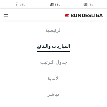
2BL
VBL
BL
WOB
-
FCM
الرئيسية
المباريات والنتائج
جدول الترتيب
التغطية المباشرة
الأخبار
التشكيلات
الإحصائيات
جدول الترتيب
الأندية
مباشر
التحقق مرة أخرى